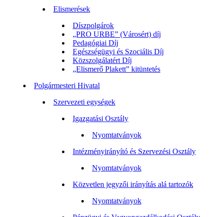
Elismerések
Díszpolgárok
„PRO URBE” (Városért) díj
Pedagógiai Díj
Egészségügyi és Szociális Díj
Közszolgálatért Díj
„Elismerő Plakett” kitüntetés
Polgármesteri Hivatal
Szervezeti egységek
Igazgatási Osztály
Nyomtatványok
Intézményirányító és Szervezési Osztály
Nyomtatványok
Közvetlen jegyzői irányítás alá tartozók
Nyomtatványok