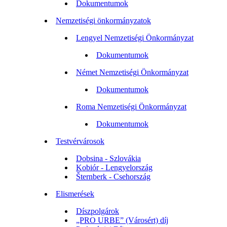
Dokumentumok
Nemzetiségi önkormányzatok
Lengyel Nemzetiségi Önkormányzat
Dokumentumok
Német Nemzetiségi Önkormányzat
Dokumentumok
Roma Nemzetiségi Önkormányzat
Dokumentumok
Testvérvárosok
Dobsina - Szlovákia
Kobiór - Lengyelország
Šternberk - Csehország
Elismerések
Díszpolgárok
„PRO URBE” (Városért) díj