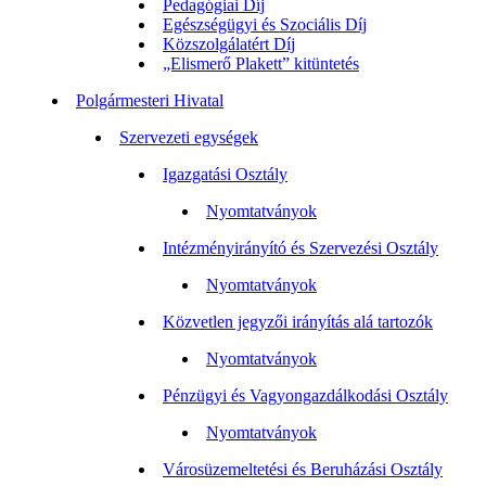
Pedagógiai Díj
Egészségügyi és Szociális Díj
Közszolgálatért Díj
„Elismerő Plakett” kitüntetés
Polgármesteri Hivatal
Szervezeti egységek
Igazgatási Osztály
Nyomtatványok
Intézményirányító és Szervezési Osztály
Nyomtatványok
Közvetlen jegyzői irányítás alá tartozók
Nyomtatványok
Pénzügyi és Vagyongazdálkodási Osztály
Nyomtatványok
Városüzemeltetési és Beruházási Osztály