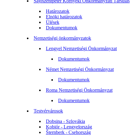
Sajószentpéter Környéki Önkormányzati Társulás
Határozatok
Elnöki határozatok
Ülések
Dokumentumok
Nemzetiségi önkormányzatok
Lengyel Nemzetiségi Önkormányzat
Dokumentumok
Német Nemzetiségi Önkormányzat
Dokumentumok
Roma Nemzetiségi Önkormányzat
Dokumentumok
Testvérvárosok
Dobsina - Szlovákia
Kobiór - Lengyelország
Šternberk - Csehország