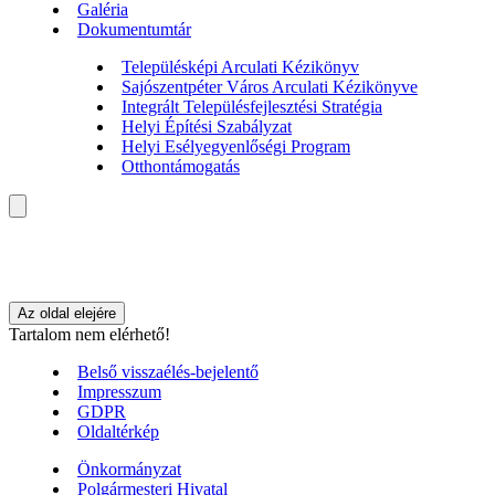
Galéria
Dokumentumtár
Településképi Arculati Kézikönyv
Sajószentpéter Város Arculati Kézikönyve
Integrált Településfejlesztési Stratégia
Helyi Építési Szabályzat
Helyi Esélyegyenlőségi Program
Otthontámogatás
Az oldal elejére
Tartalom nem elérhető!
Belső visszaélés-bejelentő
Impresszum
GDPR
Oldaltérkép
Önkormányzat
Polgármesteri Hivatal