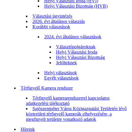
Helyi Választási Iroda (HVI)
Helyi Választási Bizottság (HVB)
Választási ügyintézés
2026. évi általános választás
Korábbi választások
2024. évi általános választások
Választópolgároknak
Helyi Választási Iroda
Helyi Választási Bizottság
Jelölteknek
Helyi választások
Egyéb választások
Térfigyelő Kamera rendszer
Térfigyelő kamerarendszerrel kapcsolatos
adatkezelési tájékoztató
Sajószentpéter Város Közigazgatási Területén lévő
közterületi térfigyelő kamerák elhelyezésére, a
megfigyelt területre vonatkozó adatok
Híreink