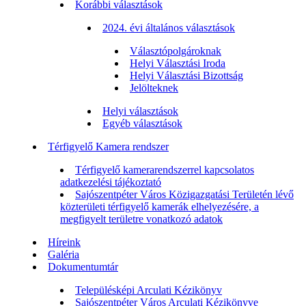
Korábbi választások
2024. évi általános választások
Választópolgároknak
Helyi Választási Iroda
Helyi Választási Bizottság
Jelölteknek
Helyi választások
Egyéb választások
Térfigyelő Kamera rendszer
Térfigyelő kamerarendszerrel kapcsolatos
adatkezelési tájékoztató
Sajószentpéter Város Közigazgatási Területén lévő
közterületi térfigyelő kamerák elhelyezésére, a
megfigyelt területre vonatkozó adatok
Híreink
Galéria
Dokumentumtár
Településképi Arculati Kézikönyv
Sajószentpéter Város Arculati Kézikönyve