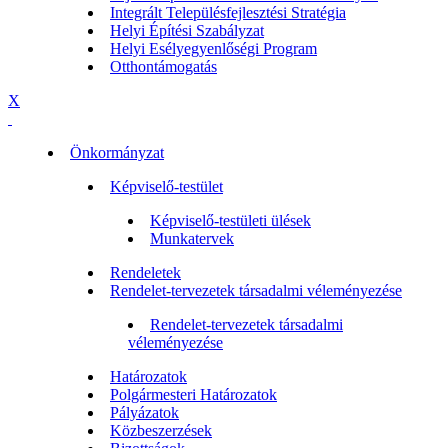
Integrált Településfejlesztési Stratégia
Helyi Építési Szabályzat
Helyi Esélyegyenlőségi Program
Otthontámogatás
X
Önkormányzat
Képviselő-testület
Képviselő-testületi ülések
Munkatervek
Rendeletek
Rendelet-tervezetek társadalmi véleményezése
Rendelet-tervezetek társadalmi
véleményezése
Határozatok
Polgármesteri Határozatok
Pályázatok
Közbeszerzések