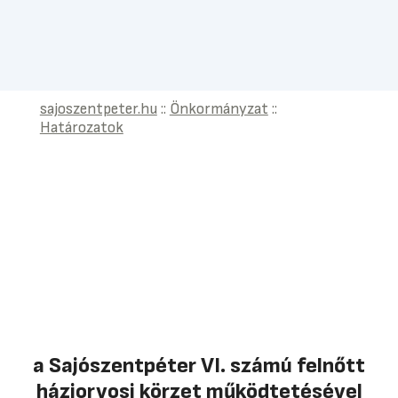
sajoszentpeter.hu
::
Önkormányzat
::
Határozatok
a Sajószentpéter VI. számú felnőtt
háziorvosi körzet működtetésével