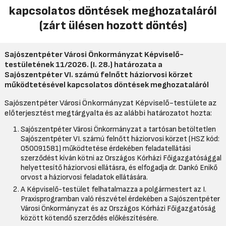
kapcsolatos döntések meghozataláról
(zárt ülésen hozott döntés)
Sajószentpéter Városi Önkormányzat Képviselő-
testületének
11/2026. (I. 28.) határozata
a
Sajószentpéter VI. számú felnőtt háziorvosi körzet
működtetésével kapcsolatos döntések meghozataláról
Sajószentpéter Városi Önkormányzat Képviselő-testülete az
előterjesztést megtárgyalta és az alábbi határozatot hozta:
Sajószentpéter Városi Önkormányzat a tartósan betöltetlen
Sajószentpéter VI. számú felnőtt háziorvosi körzet (HSZ kód:
050091581) működtetése érdekében feladatellátási
szerződést kíván kötni az Országos Kórházi Főigazgatósággal
helyettesítő háziorvosi ellátásra, és elfogadja dr. Dankó Enikő
orvost a háziorvosi feladatok ellátására.
A Képviselő-testület felhatalmazza a polgármestert az I.
Praxisprogramban való részvétel érdekében a Sajószentpéter
Városi Önkormányzat és az Országos Kórházi Főigazgatóság
között kötendő szerződés előkészítésére.