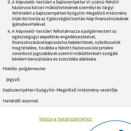
A Képviselő-testület a Sajószentpéter VI. számú felnőtt
háziorvosi körzet működtetésének személyi és tárgyi
feltételeit a Sajószentpéteri Gyógyító-Megelőző Intézmény
útján biztosítja az Egészségbiztosítási Alap finanszírozásának
igénybevételével.
A Képviselő-testület felhatalmazza a polgármestert az
egészségügyi alapellátás engedélyezésével,
finanszírozásával kapcsolatos bejelentések, nyilatkozatok
megtételére, továbbá a felnőtt háziorvosi körzetekre
vonatkozó jogszabályok szerinti működtetését szolgáló
kérelem benyújtására és szerződés aláírására.
Felelős: polgármester
jegyző
Sajószentpéteri Gyógyító-Megelőző Intézmény vezetője
Határidő: azonnal
Vissza a határozatokhoz