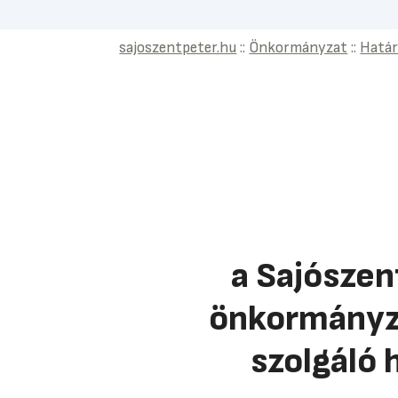
sajoszentpeter.hu
::
Önkormányzat
::
Hatá
a Sajószen
önkormányza
szolgáló 