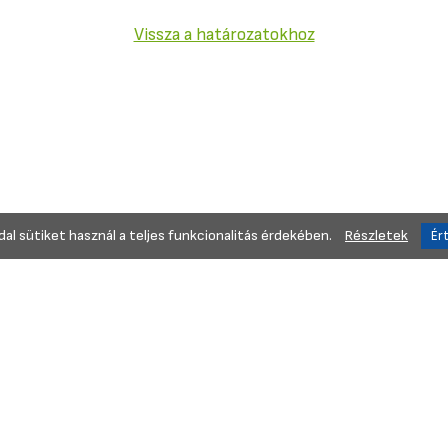
Vissza a határozatokhoz
al sütiket használ a teljes funkcionalitás érdekében.
Részletek