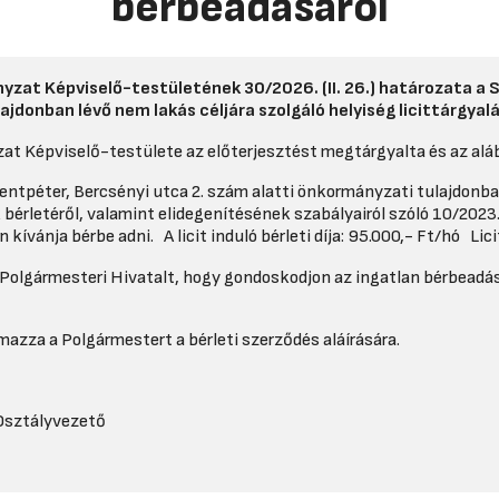
bérbeadásáról
nyzat Képviselő-testületének
30/2026. (II. 26.) határozata
a 
ajdonban lévő nem lakás céljára szolgáló helyiség licittárgya
at Képviselő-testülete az előterjesztést megtárgyalta és az alá
ntpéter, Bercsényi utca 2. szám alatti önkormányzati tulajdonban
bérletéről, valamint elidegenítésének szabályairól szóló 10/2023. 
án kívánja bérbe adni. A licit induló bérleti díja: 95.000,- Ft/hó Lic
 Polgármesteri Hivatalt, hogy gondoskodjon az ingatlan bérbeadá
azza a Polgármestert a bérleti szerződés aláírására.
 Osztályvezető