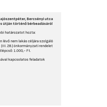
Sajószentpéter, Bercsényi utca
lás útján történő bérbeadásáról
bbi határozatot hozta:
 lévő nem lakás céljára szolgáló
(III. 28.) önkormányzati rendelet
itlépcső: 1.000,- Ft.
sával kapcsolatos feladatok