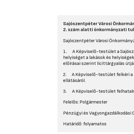
Sajószentpéter Városi Önkormá
2. szám alatti önkormányzati tul
Sajószentpéter Városi Önkormányz
1. A Képviselő-testület a Sajósze
helyiséget a lakások és helyiségek 
előírásai szerint licittárgyalás útj
2. A Képviselő-testület felkéri a
ellátásáról.
3. A Képviselő-testület felhatalm
Felelős: Polgármester
Pénzügyi és Vagyongazdálkodási
Határidő: folyamatos