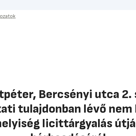
rozatok
tpéter, Bercsényi utca 2. 
ti tulajdonban lévő nem l
helyiség licittárgyalás útj