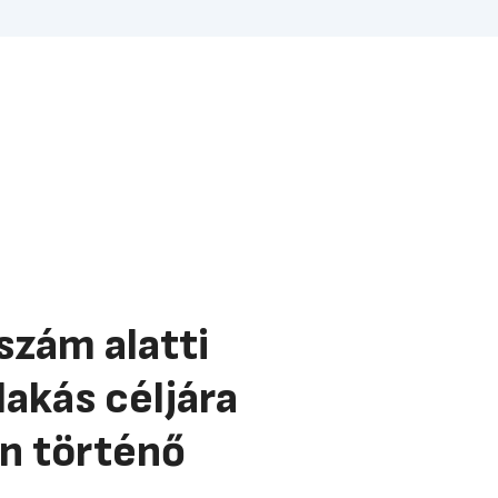
szám alatti
akás céljára
án történő