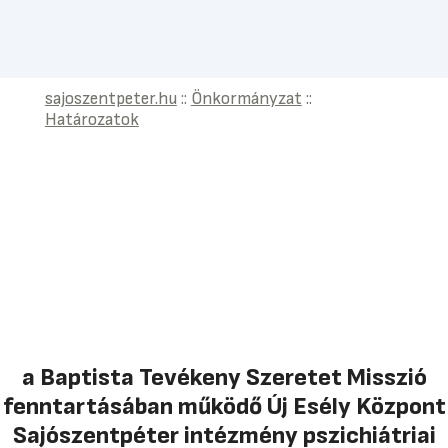
sajoszentpeter.hu
::
Önkormányzat
::
Határozatok
a Baptista Tevékeny Szeretet Misszió
fenntartásában működő Új Esély Központ
Sajószentpéter intézmény pszichiátriai