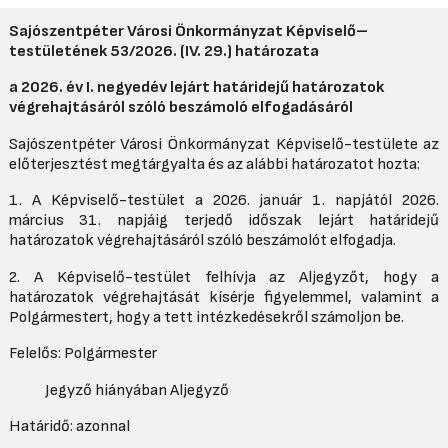
Sajószentpéter Városi Önkormányzat Képviselő–
testületének
53/2026. (IV. 29.) határozata
a 2026. év I. negyedév lejárt határidejű határozatok
végrehajtásáról szóló beszámoló elfogadásáról
Sajószentpéter Városi Önkormányzat Képviselő-testülete az
előterjesztést megtárgyalta és az alábbi határozatot hozta:
1. A Képviselő-testület a 2026. január 1. napjától 2026.
március 31. napjáig terjedő időszak lejárt határidejű
határozatok végrehajtásáról szóló beszámolót elfogadja.
2. A Képviselő-testület felhívja az Aljegyzőt, hogy a
határozatok végrehajtását kísérje figyelemmel, valamint a
Polgármestert, hogy a tett intézkedésekről számoljon be.
Felelős: Polgármester
Jegyző hiányában Aljegyző
Határidő: azonnal