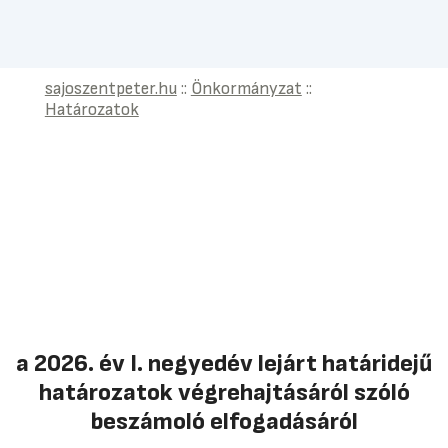
sajoszentpeter.hu
::
Önkormányzat
::
Határozatok
a 2026. év I. negyedév lejárt határidejű
határozatok végrehajtásáról szóló
beszámoló elfogadásáról