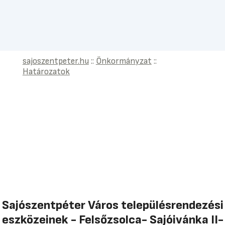
sajoszentpeter.hu
::
Önkormányzat
::
Határozatok
Sajószentpéter Város településrendezési
eszközeinek - Felsőzsolca- Sajóivánka II-