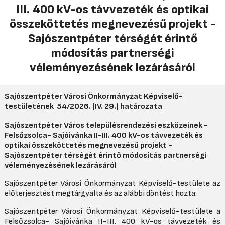
III. 400 kV-os távvezeték és optikai
összeköttetés megnevezésű projekt -
Sajószentpéter térségét érintő
módosítás partnerségi
véleményezésének lezárásáról
Sajószentpéter Városi Önkormányzat Képviselő-
testület
ének
54/2026. (IV. 29.) határozata
Sajószentpéter Város
településrendezési eszközeinek -
Felsőzsolca- Sajóivánka II-III. 400 kV-os távvezeték és
optikai összeköttetés megnevezésű projekt -
Sajószentpéter
térségét
érintő módosítás partnerségi
véleményezésének lezárásáról
Sajószentpéter Városi
Önkormányzat Képviselő-testülete az
előterjesztést megtárgyalta és az alábbi döntést hozta:
Sajószentpéter Városi
Önkormányzat Képviselő-testülete a
Felsőzsolca- Sajóivánka II-III. 400 kV-os távvezeték és