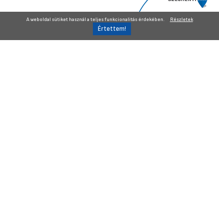
A weboldal sütiket használ a teljes funkcionalitás érdekében.
Részletek