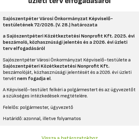
üzleti terv elfogadásáról
Sajószentpéter Városi Önkormányzat Képviselő-
testületének
72/2026. (V. 28.) határozata
a Sajószentpéteri Közétkeztetési Nonprofit Kft.
2025. évi
beszámoló, közhasznúsági jelentés és a 2026. évi üzleti
terv elfogadásáról
Sajószentpéter Városi Önkormányzat Képviselő-testülete a
Sajószentpéteri Közétkeztetési Nonprofit Kft.
beszámolóját, közhasznúsági jelentését és a 2026. évi üzleti
tervét
nem fogadja el
.
A Képviselő-testület felkéri a polgármestert és az ügyvezetőt
a szükséges intézkedések megtételére.
Felelős: polgármester, ügyvezető
Határidő: azonnal, illetve folyamatos
Vissza a határozatokhoz