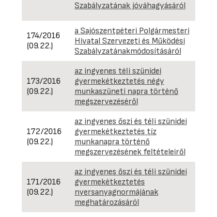
165
Szabályzatának jóváhagyásáról
(10.2
a Sajószentpéteri Polgármesteri
174/2016
Hivatal Szervezeti és Működési
(09.22.)
Szabályzatánakmódosításáról
az ingyenes téli szünidei
173/2016
gyermekétkeztetés négy
(09.22.)
munkaszüneti napra történő
megszervezéséről
az ingyenes őszi és téli szünidei
172/2016
gyermekétkeztetés tíz
(09.22.)
munkanapra történő
megszervezésének feltételeiről
az ingyenes őszi és téli szünidei
171/2016
gyermekétkeztetés
(09.22.)
nyersanyagnormájának
meghatározásáról