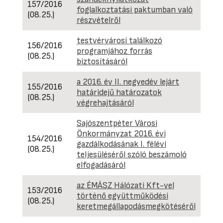
157/2016
foglalkoztatási paktumban való
(08.25.)
részvételről
testvérvárosi találkozó
156/2016
programjához forrás
(08.25.)
biztosításáról
a 2016. év II. negyedév lejárt
155/2016
határidejű határozatok
(08.25.)
végrehajtásáról
Sajószentpéter Városi
Önkormányzat 2016. évi
154/2016
gazdálkodásának I. félévi
(08.25.)
teljesüléséről szóló beszámoló
elfogadásáról
az ÉMÁSZ Hálózati Kft-vel
153/2016
történő együttműködési
(08.25.)
keretmegállapodásmegkötéséről