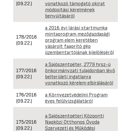
(09.22.)
vonatkozó támogató okirat
módosítási kérelmének
benyújtásáról
a 2016. évi Járási startmunka
mintaprogram mezőgazdasági
178/2016
program elem keretében
(09.22.)
vásárolt faaprító gép
üzembentartójának kijelöléséről
a Sajószentpéter, 2779 hrsz-ú
177/2016
önkormányzati tulajdonban lévő
(09.22.)
belterületi ingatlanra
vonatkozó kérelem elbírálásáról
176/2016
a Környezetvédelmi Program
(09.22.)
éves felülvizsgálatáról
Hatá
a Sajószentpéteri Központi
kívül
175/2016
Napközi Otthonos Óvoda
hely
(09.22.)
Szervezeti és Működési