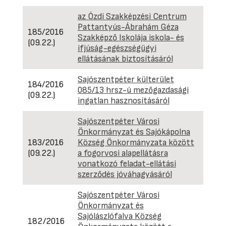
az Ózdi Szakképzési Centrum
Pattantyús-Ábrahám Géza
185/2016
Szakképző Iskolája iskola- és
(09.22.)
ifjúság-egészségügyi
ellátásának biztosításáról
Sajószentpéter külterület
184/2016
085/13 hrsz-ú mezőgazdasági
(09.22.)
ingatlan hasznosításáról
Sajószentpéter Városi
Önkormányzat és Sajókápolna
183/2016
Község Önkormányzata között
(09.22.)
a fogorvosi alapellátásra
vonatkozó feladat-ellátási
szerződés jóváhagyásáról
Sajószentpéter Városi
Önkormányzat és
Sajólászlófalva Község
182/2016