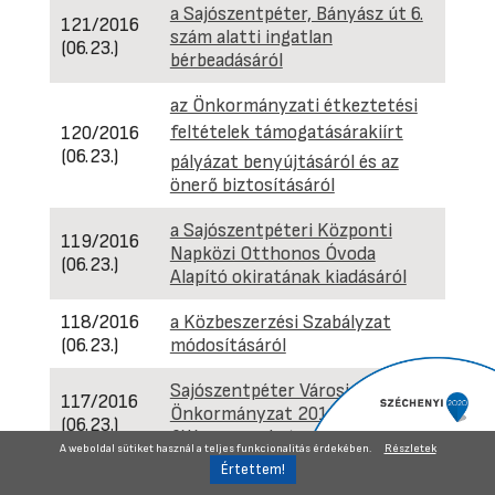
a Sajószentpéter, Bányász út 6.
121/2016
szám alatti ingatlan
(06.23.)
bérbeadásáról
az Önkormányzati étkeztetési
feltételek támogatásárakiírt
120/2016
(06.23.)
pályázat benyújtásáról és az
önerő biztosításáról
a Sajószentpéteri Központi
119/2016
Napközi Otthonos Óvoda
(06.23.)
Alapító okiratának kiadásáról
118/2016
a Közbeszerzési Szabályzat
(06.23.)
módosításáról
Sajószentpéter Városi
117/2016
Önkormányzat 2016. évi II.
(06.23.)
féléves munkatervéről
A weboldal sütiket használ a teljes funkcionalitás érdekében.
Részletek
a Borsod-Abaúj-Zemplén Megyei
116/2016