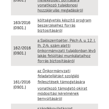
(09.01.)
melléképület bontására
vonatkozó tulajdonosi
hozzájárulás megadásáról
költségvetés készítő program
163/2016
beszerzéséhez forrás
(09.01.)
biztosításáról
a Sajószentpéter, Péch A. u. 12. I.
lh. 2/4. szám alatti
162/2016
önkormányzati tulajdonban lévő
(09.01.)
lakás felújítási munkálataihoz
forrás biztosításáról
az Önkormányzati
Hatá
feladatellátást szolgáló
kívül
fejlesztések támogatására
161/2016
hely
(09.01.)
vonatkozó támogató okirat
179
módosítási kérelmének
(09.2
benyújtásáról
szándéknyilatkozat