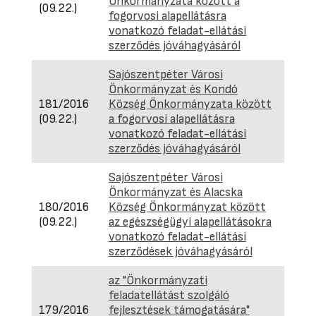
Önkormányzata között a
(09.22.)
fogorvosi alapellátásra
vonatkozó feladat-ellátási
szerződés jóváhagyásáról
Sajószentpéter Városi
Önkormányzat és Kondó
181/2016
Község Önkormányzata között
(09.22.)
a fogorvosi alapellátásra
vonatkozó feladat-ellátási
szerződés jóváhagyásáról
Sajószentpéter Városi
Önkormányzat és Alacska
180/2016
Község Önkormányzat között
(09.22.)
az egészségügyi alapellátásokra
vonatkozó feladat-ellátási
szerződések jóváhagyásáról
az "Önkormányzati
feladatellátást szolgáló
179/2016
fejlesztések támogatására"