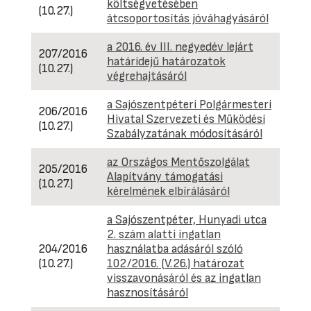
költségvetésében
(10.27.)
átcsoportosítás jóváhagyásáról
a 2016. év III. negyedév lejárt
207/2016
határidejű határozatok
(10.27.)
végrehajtásáról
a Sajószentpéteri Polgármesteri
206/2016
Hivatal Szervezeti és Működési
(10.27.)
Szabályzatának módosításáról
az Országos Mentőszolgálat
205/2016
Alapítvány támogatási
(10.27.)
kérelmének elbírálásáról
a Sajószentpéter, Hunyadi utca
2. szám alatti ingatlan
204/2016
használatba adásáról szóló
(10.27.)
102/2016. (V.26.) határozat
visszavonásáról és az ingatlan
hasznosításáról