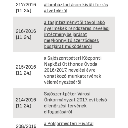
217/2016
államháztartáson kívüli forrás
(11.24.)
átvételéről
a tagintézménytől távol lakó
gyermekek rendszeres nevelési
216/2016
intézménybe járását
(11.24.)
megkönnyítő szerződéses
buszjárat működéséről
a Sajószentpéteri Központi
Napközi Otthonos Óvoda
215/2016
2016/2017. nevelési évre
(11.24.)
vonatkozó munkatervének
véleményezéséről
Sajószentpéter Városi
214/2016
Önkormányzat 2017. évi belső
(11.24.)
ellenőrzési tervének
elfogadásáról
a Polgármesteri Hivatal
208/2016