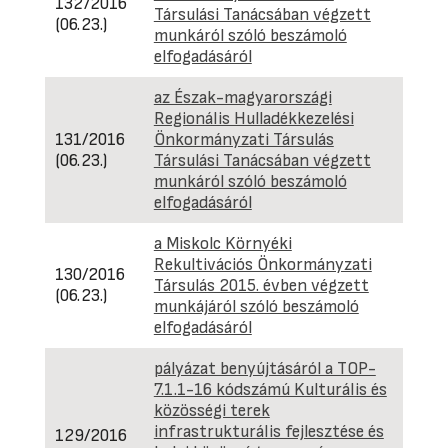
132/2016
Társulási Tanácsában végzett
(06.23.)
munkáról szóló beszámoló
elfogadásáról
az Észak-magyarországi
Regionális Hulladékkezelési
131/2016
Önkormányzati Társulás
(06.23.)
Társulási Tanácsában végzett
munkáról szóló beszámoló
elfogadásáról
a Miskolc Környéki
Rekultivációs Önkormányzati
130/2016
Társulás 2015. évben végzett
(06.23.)
munkájáról szóló beszámoló
elfogadásáról
pályázat benyújtásáról a TOP-
7.1.1-16 kódszámú Kulturális és
közösségi terek
infrastrukturális fejlesztése és
129/2016