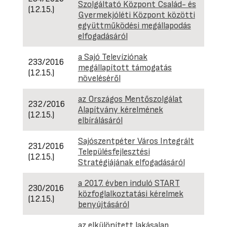
Szolgáltató Központ Család- és
(12.15.)
Gyermekjóléti Központ közötti
együttműködési megállapodás
elfogadásáról
a Sajó Televíziónak
233/2016
megállapított támogatás
(12.15.)
növeléséről
az Országos Mentőszolgálat
232/2016
Alapítvány kérelmének
(12.15.)
elbírálásáról
Sajószentpéter Város Integrált
231/2016
Településfejlesztési
(12.15.)
Stratégiájának elfogadásáról
a 2017. évben induló START
230/2016
közfoglalkoztatási kérelmek
(12.15.)
benyújtásáról
az elkülönített lakásalap