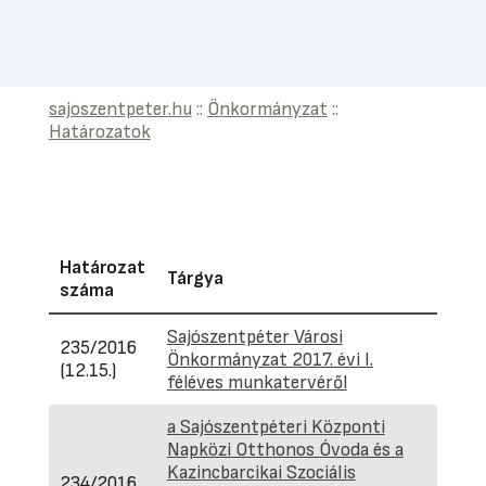
sajoszentpeter.hu
::
Önkormányzat
::
Határozatok
Határozat
Tárgya
Hat
száma
Sajószentpéter Városi
235/2016
Önkormányzat 2017. évi I.
(12.15.)
féléves munkatervéről
a Sajószentpéteri Központi
Napközi Otthonos Óvoda és a
Kazincbarcikai Szociális
234/2016