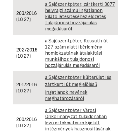
a Sajószentpéter, zártkerti 3077
helyrajzi számú ingatlanon
203/2016
kilátó létesítéséhez előzetes
(10.27.)
tulajdonosi hozzájárulás
megadásáról
a Sajószentpéter, Kossuth út
127. szám alatti bérlemény
202/2016
homlokzatának átalakítási
(10.27.)
munkáihoz tulajdonosi
hozzájárulás megadásáról
a Sajószentpéter külterületi és
zártkerti út megjelölésű
201/2016
(10.27.)
ingatlanok nevének
meghatározásáról
a Sajószentpéter Városi
Önkormányzat tulajdonában
200/2016
lévő értékesítésre kijelölt
(10.27.)
intézmények hasznosításának