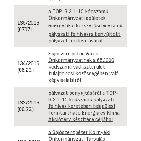
a TOP-3.2.1-15 kódszámú
Önkormányzati épületek
135/2016
energetikai korszerűsítése című
(07.07.)
pályázati felhívásra benyújtott
pályázat módosításáról
Sajószentpéter Városi
Önkormányzatnak a 652000
134/2016
kódszámú vadászterület
(06.23.)
tulajdonosi közösségében való
képviseletéről
pályázat benyújtásáról a TOP-
3.2.1-15 kódszámú pályázati
133/2016
felhívás keretében települési
(06.23.)
Fenntartható Energia és Klíma
Akcióterv készítése céljából
a Sajószentpéter Környéki
Önkormányzati Társulás