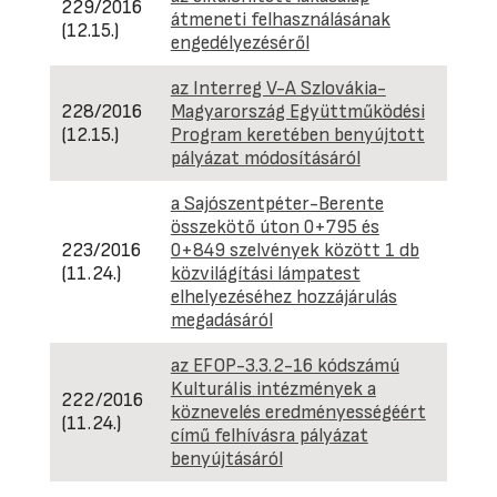
229/2016
átmeneti felhasználásának
(12.15.)
engedélyezéséről
az Interreg V-A Szlovákia-
228/2016
Magyarország Együttműködési
(12.15.)
Program keretében benyújtott
pályázat módosításáról
a Sajószentpéter-Berente
összekötő úton 0+795 és
223/2016
0+849 szelvények között 1 db
(11.24.)
közvilágítási lámpatest
elhelyezéséhez hozzájárulás
megadásáról
az EFOP-3.3.2-16 kódszámú
Kulturális intézmények a
222/2016
köznevelés eredményességéért
(11.24.)
című felhívásra pályázat
benyújtásáról