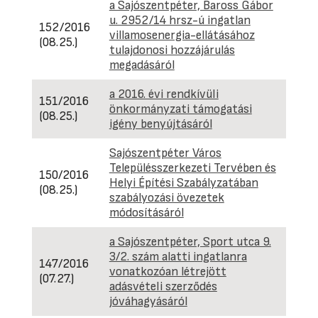
a Sajószentpéter, Baross Gábor
u. 2952/14 hrsz-ú ingatlan
152/2016
villamosenergia-ellátásához
(08.25.)
tulajdonosi hozzájárulás
megadásáról
a 2016. évi rendkívüli
151/2016
önkormányzati támogatási
(08.25.)
igény benyújtásáról
Sajószentpéter Város
Településszerkezeti Tervében és
150/2016
Helyi Építési Szabályzatában
(08.25.)
szabályozási övezetek
módosításáról
a Sajószentpéter, Sport utca 9.
3/2. szám alatti ingatlanra
147/2016
vonatkozóan létrejött
(07.27.)
adásvételi szerződés
jóváhagyásáról