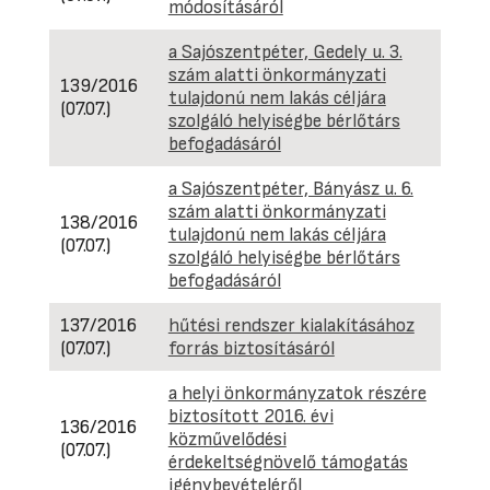
módosításáról
a Sajószentpéter, Gedely u. 3.
szám alatti önkormányzati
139/2016
tulajdonú nem lakás céljára
(07.07.)
szolgáló helyiségbe bérlőtárs
befogadásáról
a Sajószentpéter, Bányász u. 6.
szám alatti önkormányzati
138/2016
tulajdonú nem lakás céljára
(07.07.)
szolgáló helyiségbe bérlőtárs
befogadásáról
137/2016
hűtési rendszer kialakításához
(07.07.)
forrás biztosításáról
a helyi önkormányzatok részére
biztosított 2016. évi
136/2016
közművelődési
(07.07.)
érdekeltségnövelő támogatás
igénybevételéről