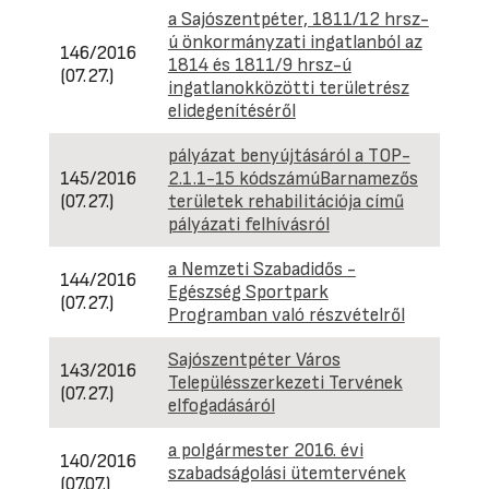
a Sajószentpéter, 1811/12 hrsz-
ú önkormányzati ingatlanból az
146/2016
1814 és 1811/9 hrsz-ú
(07.27.)
ingatlanokközötti területrész
elidegenítéséről
pályázat benyújtásáról a TOP-
145/2016
2.1.1-15 kódszámúBarnamezős
(07.27.)
területek rehabilitációja című
pályázati felhívásról
a Nemzeti Szabadidős -
144/2016
Egészség Sportpark
(07.27.)
Programban való részvételről
Sajószentpéter Város
143/2016
Településszerkezeti Tervének
(07.27.)
elfogadásáról
a polgármester 2016. évi
140/2016
szabadságolási ütemtervének
(07.07.)