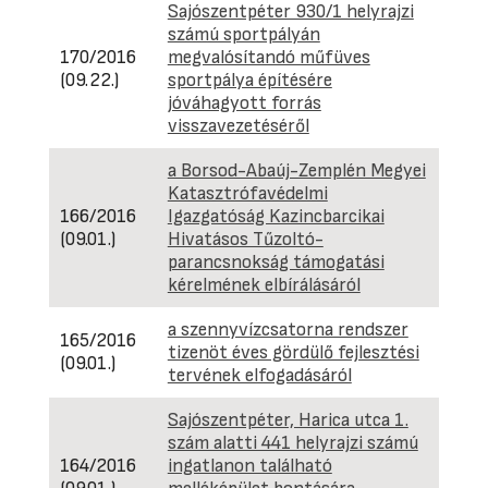
Sajószentpéter 930/1 helyrajzi
számú sportpályán
170/2016
megvalósítandó műfüves
(09.22.)
sportpálya építésére
jóváhagyott forrás
visszavezetéséről
a Borsod-Abaúj-Zemplén Megyei
Katasztrófavédelmi
166/2016
Igazgatóság Kazincbarcikai
(09.01.)
Hivatásos Tűzoltó-
parancsnokság támogatási
kérelmének elbírálásáról
a szennyvízcsatorna rendszer
165/2016
tizenöt éves gördülő fejlesztési
(09.01.)
tervének elfogadásáról
Sajószentpéter, Harica utca 1.
szám alatti 441 helyrajzi számú
164/2016
ingatlanon található