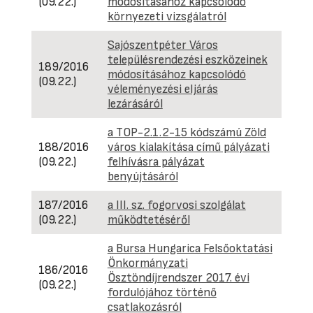
(09.22.)
módosításához kapcsolódó
környezeti vizsgálatról
Sajószentpéter Város
településrendezési eszközeinek
189/2016
módosításához kapcsolódó
(09.22.)
véleményezési eljárás
lezárásáról
a TOP-2.1.2-15 kódszámú Zöld
188/2016
város kialakítása című pályázati
(09.22.)
felhívásra pályázat
benyújtásáról
187/2016
a III. sz. fogorvosi szolgálat
(09.22.)
működtetéséről
a Bursa Hungarica Felsőoktatási
Önkormányzati
186/2016
Ösztöndíjrendszer 2017. évi
(09.22.)
fordulójához történő
csatlakozásról