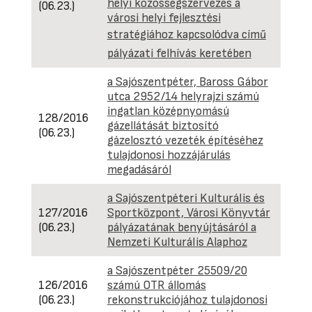
helyi közösségszervezés a
(06.23.)
városi helyi fejlesztési
stratégiához kapcsolódva című
pályázati felhívás keretében
a Sajószentpéter, Baross Gábor
utca 2952/14 helyrajzi számú
ingatlan középnyomású
128/2016
gázellátását biztosító
(06.23.)
gázelosztó vezeték építéséhez
tulajdonosi hozzájárulás
megadásáról
a Sajószentpéteri Kulturális és
127/2016
Sportközpont, Városi Könyvtár
(06.23.)
pályázatának benyújtásáról a
Nemzeti Kulturális Alaphoz
a Sajószentpéter 25509/20
126/2016
számú OTR állomás
(06.23.)
rekonstrukciójához tulajdonosi