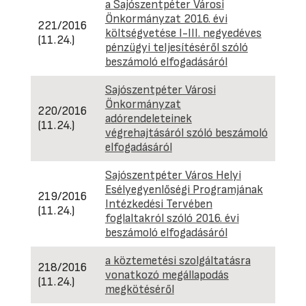
a Sajószentpéter Városi
Önkormányzat 2016. évi
221/2016
költségvetése I-III. negyedéves
(11.24.)
pénzügyi teljesítéséről szóló
beszámoló elfogadásáról
Sajószentpéter Városi
Önkormányzat
220/2016
adórendeleteinek
(11.24.)
végrehajtásáról szóló beszámoló
elfogadásáról
Sajószentpéter Város Helyi
Esélyegyenlőségi Programjának
219/2016
Intézkedési Tervében
(11.24.)
foglaltakról szóló 2016. évi
beszámoló elfogadásáról
a köztemetési szolgáltatásra
218/2016
vonatkozó megállapodás
(11.24.)
megkötéséről