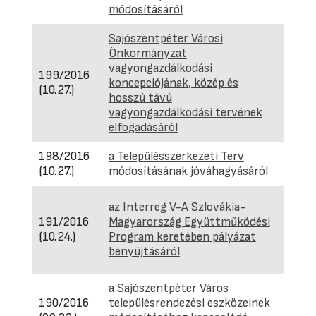
módosításáról
Sajószentpéter Városi
Önkormányzat
Hatá
vagyongazdálkodási
kívül
199/2016
koncepciójának, közép és
hely
(10.27.)
hosszú távú
161
vagyongazdálkodási tervének
(10.2
elfogadásáról
198/2016
a Településszerkezeti Terv
(10.27.)
módosításának jóváhagyásáról
Hatá
az Interreg V-A Szlovákia-
kívül
191/2016
Magyarország Együttműködési
hely
(10.24.)
Program keretében pályázat
228
benyújtásáról
(12.1
a Sajószentpéter Város
190/2016
településrendezési eszközeinek