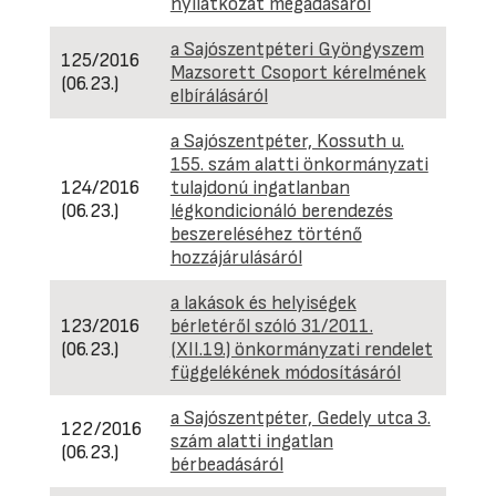
nyilatkozat megadásáról
a Sajószentpéteri Gyöngyszem
125/2016
Mazsorett Csoport kérelmének
(06.23.)
elbírálásáról
a Sajószentpéter, Kossuth u.
155. szám alatti önkormányzati
124/2016
tulajdonú ingatlanban
(06.23.)
légkondicionáló berendezés
beszereléséhez történő
hozzájárulásáról
a lakások és helyiségek
123/2016
bérletéről szóló 31/2011.
(06.23.)
(XII.19.) önkormányzati rendelet
függelékének módosításáról
a Sajószentpéter, Gedely utca 3.
122/2016
szám alatti ingatlan
(06.23.)
bérbeadásáról