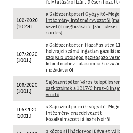
folytatásáról (zárt ülésen hozott dönté
a Sajószentpéteri Gyógyító-Megelőző
108/2020
Intézmény intézményvezetői (magasab
(10.29.)
vezető) megbízásáról (zárt ülésen hozot
döntés)
a Sajószentpéter, Hazafias utca 1169
helyrajzi számú ingatlan gázellátását
107/2020
szolgáló utólagos gázleágazó vezeték
(10.01.)
létesítéséhez tulajdonosi hozzájárulás
megadásáról
Sajószentpéter Város településrendezés
106/2020
eszközeinek a 1817/2 hrsz-ú ingatlant
(10.01.)
érintő
a Sajószentpéteri Gyógyító-Megelőző
105/2020
Intézmény engedélyezett
(10.01.)
közalkalmazotti álláshelyeiről
a központi háziorvosi ügyelet vállalkozá