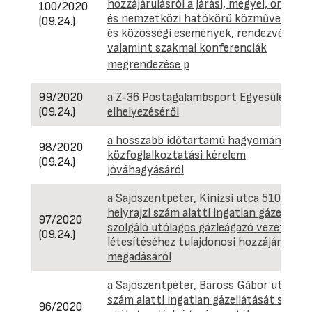
hozzájárulásról a járási, megyei, országo
100/2020
és nemzetközi hatókörű közművelődési
(09.24.)
és közösségi események, rendezvények,
valamint szakmai konferenciák
megrendezése p
99/2020
a Z-36 Postagalambsport Egyesület
(09.24.)
elhelyezéséről
a hosszabb időtartamú hagyományos
98/2020
közfoglalkoztatási kérelem
(09.24.)
jóváhagyásáról
a Sajószentpéter, Kinizsi utca 5101
helyrajzi szám alatti ingatlan gázellátás
97/2020
szolgáló utólagos gázleágazó vezeték
(09.24.)
létesítéséhez tulajdonosi hozzájárulás
megadásáról
a Sajószentpéter, Baross Gábor utca 26.
szám alatti ingatlan gázellátását szolgá
96/2020