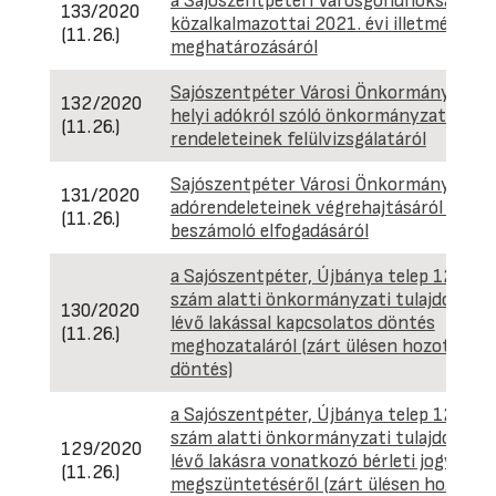
a Sajószentpéteri Városgondnokság
133/2020
közalkalmazottai 2021. évi illetményén
(11.26.)
meghatározásáról
Sajószentpéter Városi Önkormányzat
132/2020
helyi adókról szóló önkormányzati
(11.26.)
rendeleteinek felülvizsgálatáról
Sajószentpéter Városi Önkormányzat
131/2020
adórendeleteinek végrehajtásáról szóló
(11.26.)
beszámoló elfogadásáról
a Sajószentpéter, Újbánya telep 12/6.
szám alatti önkormányzati tulajdonban
130/2020
lévő lakással kapcsolatos döntés
(11.26.)
meghozataláról (zárt ülésen hozott
döntés)
a Sajószentpéter, Újbánya telep 12/6.
szám alatti önkormányzati tulajdonban
129/2020
lévő lakásra vonatkozó bérleti jogviszo
(11.26.)
megszüntetéséről (zárt ülésen hozott