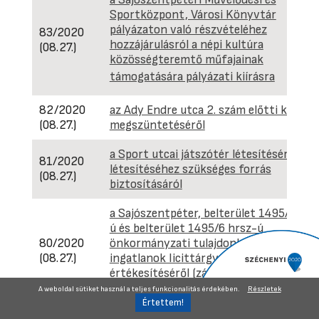
Sportközpont, Városi Könyvtár
pályázaton való részvételéhez
83/2020
hozzájárulásról a népi kultúra
(08.27.)
közösségteremtő műfajainak
támogatására pályázati kiírásra
82/2020
az Ady Endre utca 2. szám előtti közkút
(08.27.)
megszüntetéséről
a Sport utcai játszótér létesítéséről és 
81/2020
létesítéséhez szükséges forrás
(08.27.)
biztosításáról
a Sajószentpéter, belterület 1495/1 hrs
ú és belterület 1495/6 hrsz-ú
80/2020
önkormányzati tulajdonban lévő
(08.27.)
ingatlanok licittárgyalás útján történő
értékesítéséről (zárt ülésen hozott
döntés)
A weboldal sütiket használ a teljes funkcionalitás érdekében.
Részletek
a Sajószentpéter, Somogyi B. u. 9/A. sz.