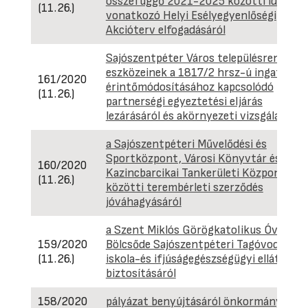
összefüggő 2021-2025 közötti időszak
(11.26.)
vonatkozó Helyi Esélyegyenlőségi
Akcióterv elfogadásáról
Sajószentpéter Város településrendezés
eszközeinek a 1817/2 hrsz-ú ingatlant
161/2020
érintőmódosításához kapcsolódó
(11.26.)
partnerségi egyeztetési eljárás
lezárásáról és akörnyezeti vizsgálatról
a Sajószentpéteri Művelődési és
Sportközpont, Városi Könyvtár és a
160/2020
Kazincbarcikai Tankerületi Központ
(11.26.)
közötti terembérleti szerződés
jóváhagyásáról
a Szent Miklós Görögkatolikus Óvoda é
159/2020
Bölcsőde Sajószentpéteri Tagóvodája
(11.26.)
iskola-és ifjúságegészségügyi ellátásán
biztosításáról
158/2020
pályázat benyújtásáról önkormányzati