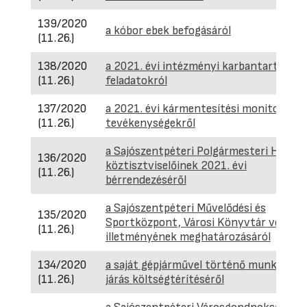
139/2020
a kóbor ebek befogásáról
(11.26.)
138/2020
a 2021. évi intézményi karbantartási
(11.26.)
feladatokról
137/2020
a 2021. évi kármentesítési monitoring
(11.26.)
tevékenységekről
a Sajószentpéteri Polgármesteri Hivatal
136/2020
köztisztviselőinek 2021. évi
(11.26.)
bérrendezéséről
a Sajószentpéteri Művelődési és
135/2020
Sportközpont, Városi Könyvtár vezetőj
(11.26.)
illetményének meghatározásáról
134/2020
a saját gépjárművel történő munkába
(11.26.)
járás költségtérítéséről