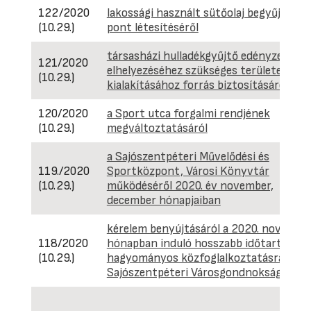
122/2020
lakossági használt sütőolaj begyűjtési
(10.29.)
pont létesítéséről
társasházi hulladékgyűjtő edényzetek
121/2020
elhelyezéséhez szükséges területek
(10.29.)
kialakításához forrás biztosításáról
120/2020
a Sport utca forgalmi rendjének
(10.29.)
megváltoztatásáról
a Sajószentpéteri Művelődési és
119./2020
Sportközpont, Városi Könyvtár
(10.29.)
működéséről 2020. év november,
december hónapjaiban
kérelem benyújtásáról a 2020. novembe
118/2020
hónapban induló hosszabb időtartamú
(10.29.)
hagyományos közfoglalkoztatásra a
Sajószentpéteri Városgondnokságon