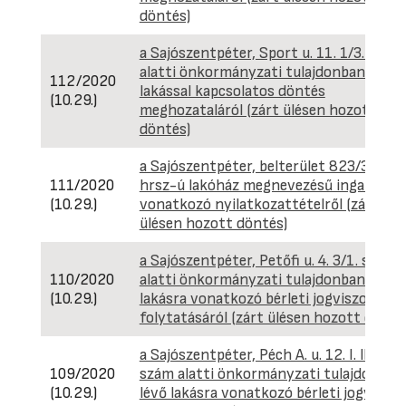
döntés)
a Sajószentpéter, Sport u. 11. 1/3. szám
alatti önkormányzati tulajdonban lévő
112/2020
lakással kapcsolatos döntés
(10.29.)
meghozataláról (zárt ülésen hozott
döntés)
a Sajószentpéter, belterület 823/3/A/2
111/2020
hrsz-ú lakóház megnevezésű ingatlanra
(10.29.)
vonatkozó nyilatkozattételről (zárt
ülésen hozott döntés)
a Sajószentpéter, Petőfi u. 4. 3/1. szám
110/2020
alatti önkormányzati tulajdonban lévő
(10.29.)
lakásra vonatkozó bérleti jogviszony
folytatásáról (zárt ülésen hozott dönté
a Sajószentpéter, Péch A. u. 12. I. lh. 3/4.
109/2020
szám alatti önkormányzati tulajdonban
(10.29.)
lévő lakásra vonatkozó bérleti jogviszo