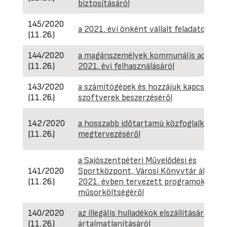
biztosításáról
145/2020
a 2021. évi önként vállalt feladatokról
(11.26.)
144/2020
a magánszemélyek kommunális adójána
(11.26.)
2021. évi felhasználásáról
143/2020
a számítógépek és hozzájuk kapcsolódó
(11.26.)
szoftverek beszerzéséről
142/2020
a hosszabb időtartamú közfoglalkoztat
(11.26.)
megtervezéséről
a Sajószentpéteri Művelődési és
141/2020
Sportközpont, Városi Könyvtár által
(11.26.)
2021. évben tervezett programok
műsorköltségéről
140/2020
az illegális hulladékok elszállításáról és
(11.26.)
ártalmatlanításáról