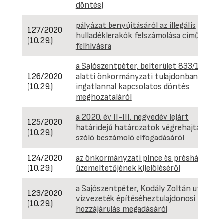
döntés)
pályázat benyújtásáról az illegális
127/2020
hulladéklerakók felszámolása című
(10.29.)
felhívásra
a Sajószentpéter, belterület 833/15 hrsz
126/2020
alatti önkormányzati tulajdonban lévő
(10.29.)
ingatlannal kapcsolatos döntés
meghozataláról
a 2020. év II-III. negyedév lejárt
125/2020
határidejű határozatok végrehajtásáról
(10.29.)
szóló beszámoló elfogadásáról
124/2020
az önkormányzati pince és présház
(10.29.)
üzemeltetőjének kijelöléséről
a Sajószentpéter, Kodály Zoltán utcába
123/2020
vízvezeték építéséheztulajdonosi
(10.29.)
hozzájárulás megadásáról