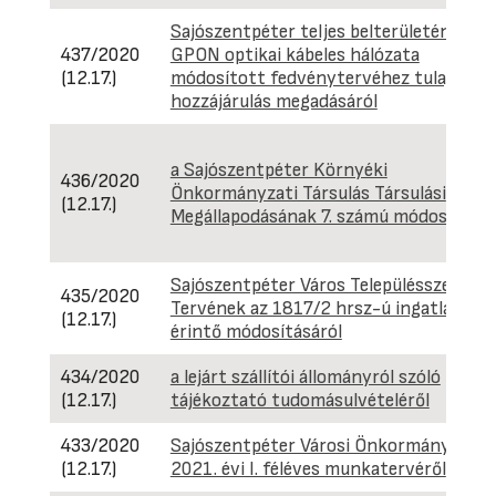
Sajószentpéter teljes belterületének
437/2020
GPON optikai kábeles hálózata
(12.17.)
módosított fedvénytervéhez tulajdonos
hozzájárulás megadásáról
a Sajószentpéter Környéki
436/2020
Önkormányzati Társulás Társulási
(12.17.)
Megállapodásának 7. számú módosításár
Sajószentpéter Város Településszerkeze
435/2020
Tervének az 1817/2 hrsz-ú ingatlant
(12.17.)
érintő módosításáról
434/2020
a lejárt szállítói állományról szóló
(12.17.)
tájékoztató tudomásulvételéről
433/2020
Sajószentpéter Városi Önkormányzat
(12.17.)
2021. évi I. féléves munkatervéről