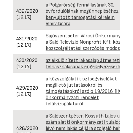
a Polgárőrség fennállásának 30.
432/2020
évfordulójának megünnepléséhez
(12.17.)
benyújtott támogatási kérelem
elbírálására
Sajószentpéter Városi Önkormányzat é
431/2020
a Sajó Televízió Nonprofit Kft. közötti
(12.17.)
közszolgáltatási szerződés módosításár
430/2020
az elkülönített lakásalap átmeneti
(12.17.)
felhasználásának engedélyezéséről
a közszolgálati tisztségviselőket
megillető juttatásokról és
429/2020
támogatásokról szóló 19/2016. (IX. 5.)
(12.17.)
önkormányzati rendelet
felülvizsgálatáról
a Sajószentpéter, Kossuth Lajos u. 149.
szám alatti önkormányzati tulajdonban
428/2020
lévő nem lakás céljára szolgáló helyiség