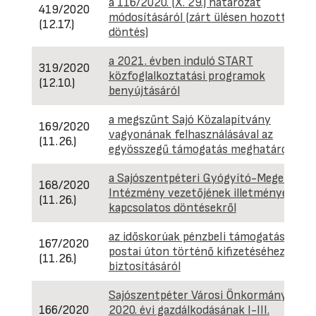
a 116/2020. (X. 29.) határozat
419/2020
módosításáról (zárt ülésen hozott
(12.17.)
döntés)
a 2021. évben induló START
319/2020
közfoglalkoztatási programok
(12.10.)
benyújtásáról
a megszűnt Sajó Közalapítvány
169/2020
vagyonának felhasználásával az
(11.26.)
egyösszegű támogatás meghatározásár
a Sajószentpéteri Gyógyító-Megelőző
168/2020
Intézmény vezetőjének illetményével
(11.26.)
kapcsolatos döntésekről
az időskorúak pénzbeli támogatásának
167/2020
postai úton történő kifizetéséhez forrá
(11.26.)
biztosításáról
Sajószentpéter Városi Önkormányzat
166/2020
2020. évi gazdálkodásának I-III.