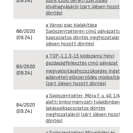
(09.24.)
időre szóló bérleti szerződés
jóváhagyásáról (zárt ülésen hozott
döntés)
a Városi piac kialakítása
86/2020
Sajószentpéteren című pályázattal
(09.24.)
kapcsolatos döntés meghozataláról (zá
ülésen hozott döntés)
a TOP-1.1.3-15 kódszámú Helyi
gazdaságfejlesztés című pályázat
85/2020
megvalósításáhozszükséges ingatlan
(09.24.)
adásvételi előszerződés módosításáról
(zárt ülésen hozott döntés)
a Sajószentpéter, Móra F. u. 40. 1/4. szá
alatti önkormányzati tulajdonban lévő
84/2020
lakássalkapcsolatos döntés
(09.24.)
meghozataláról (zárt ülésen hozott
döntés)
a Sajószentpéteri Művelődési és