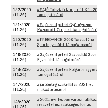
152/2020
a SAJÓ Televízió Nonprofit Kft. 2021. év
(11.26.)
támogatásáról
151/2020
a Sajószentpéteri Gyöngyszem
(11.26.)
Mazsorett Csoport támogatásáról
150./2020
a FREEDANCE-2008 Társastánc
(11.26.)
Sportegyesület támogatásáról
149/2020
a Sajószentpéteri Szabadidő Sport
(11.26.)
Egyesület támogatásáról
148/2020
a Sajószentpéteri Polgárőr Egyesület
(11.26.)
támogatásáról
147/2020
a járóbeteg szakellátás 2021. évi
(11.26.)
működtetéséről
a 2021. évi Testvérvárosi Találkozón val
146/2020
részvételhez szükséges forrás
(11.26.)