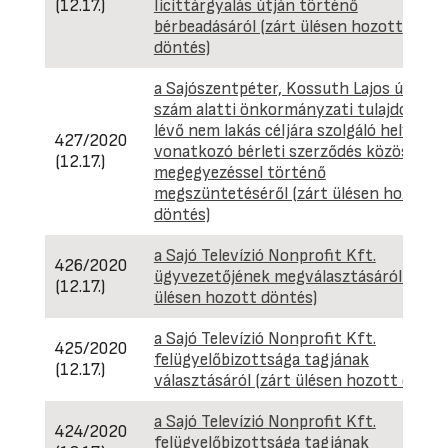
(12.17.)
licittárgyalás útján történő
bérbeadásáról (zárt ülésen hozott
döntés)
a Sajószentpéter, Kossuth Lajos út 149.
szám alatti önkormányzati tulajdonban
lévő nem lakás céljára szolgáló helyiségr
427/2020
vonatkozó bérleti szerződés közös
(12.17.)
megegyezéssel történő
megszüntetéséről (zárt ülésen hozott
döntés)
a Sajó Televízió Nonprofit Kft.
426/2020
ügyvezetőjének megválasztásáról (zárt
(12.17.)
ülésen hozott döntés)
a Sajó Televízió Nonprofit Kft.
425/2020
felügyelőbizottsága tagjának
(12.17.)
választásáról (zárt ülésen hozott dönté
a Sajó Televízió Nonprofit Kft.
424/2020
felügyelőbizottsága tagjának