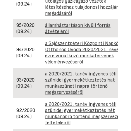
utólagos gázleágazó vezeték
(09.24.)
létesítéséhez tulajdonosi hozzájárulás
megadásáról
95/2020
államháztartáson kívüli forrás
(09.24.)
átvételéről
a Sajószentpéteri Központi Napközi
94/2020
Otthonos Óvoda 2020/2021. nevelési
(09.24.)
évre vonatkozó munkatervének
véleményezéséről
a 2020/2021. tanév ingyenes téli
93/2020
szünidei gyermekétkeztetés hat
(09.24.)
munkaszüneti napra történő
megszervezéséről
a 2020/2021. tanév ingyenes téli
92/2020
szünidei gyermekétkeztetés hét
(09.24.)
munkanapra történő megszervezéséne
feltételeiről