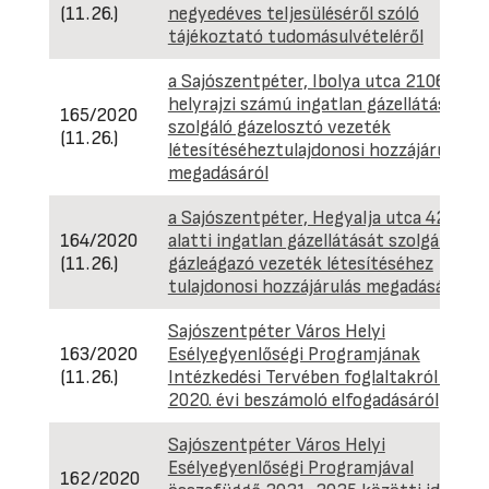
(11.26.)
negyedéves teljesüléséről szóló
tájékoztató tudomásulvételéről
a Sajószentpéter, Ibolya utca 2106
helyrajzi számú ingatlan gázellátását
165/2020
szolgáló gázelosztó vezeték
(11.26.)
létesítéséheztulajdonosi hozzájárulás
megadásáról
a Sajószentpéter, Hegyalja utca 42. szá
164/2020
alatti ingatlan gázellátását szolgáló
(11.26.)
gázleágazó vezeték létesítéséhez
tulajdonosi hozzájárulás megadásáról
Sajószentpéter Város Helyi
163/2020
Esélyegyenlőségi Programjának
(11.26.)
Intézkedési Tervében foglaltakról szóló
2020. évi beszámoló elfogadásáról
Sajószentpéter Város Helyi
Esélyegyenlőségi Programjával
162/2020