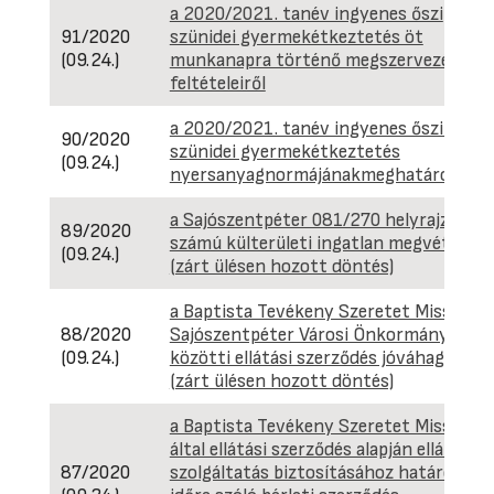
a 2020/2021. tanév ingyenes őszi
91/2020
szünidei gyermekétkeztetés öt
(09.24.)
munkanapra történő megszervezéséne
feltételeiről
a 2020/2021. tanév ingyenes őszi és tél
90/2020
szünidei gyermekétkeztetés
(09.24.)
nyersanyagnormájánakmeghatározásár
a Sajószentpéter 081/270 helyrajzi
89/2020
számú külterületi ingatlan megvételéről
(09.24.)
(zárt ülésen hozott döntés)
a Baptista Tevékeny Szeretet Misszió é
88/2020
Sajószentpéter Városi Önkormányzat
(09.24.)
közötti ellátási szerződés jóváhagyásár
(zárt ülésen hozott döntés)
a Baptista Tevékeny Szeretet Misszió
által ellátási szerződés alapján ellátandó
87/2020
szolgáltatás biztosításához határozatl