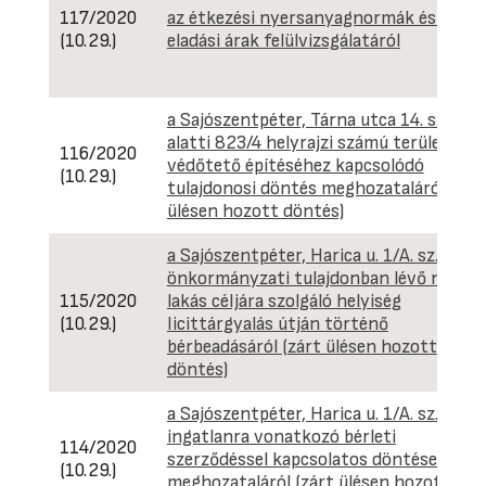
117/2020
az étkezési nyersanyagnormák és az
(10.29.)
eladási árak felülvizsgálatáról
a Sajószentpéter, Tárna utca 14. szám
alatti 823/4 helyrajzi számú területen
116/2020
védőtető építéséhez kapcsolódó
(10.29.)
tulajdonosi döntés meghozataláról (zár
ülésen hozott döntés)
a Sajószentpéter, Harica u. 1/A. sz. alatti
önkormányzati tulajdonban lévő nem
115/2020
lakás céljára szolgáló helyiség
(10.29.)
licittárgyalás útján történő
bérbeadásáról (zárt ülésen hozott
döntés)
a Sajószentpéter, Harica u. 1/A. sz. alatti
ingatlanra vonatkozó bérleti
114/2020
szerződéssel kapcsolatos döntések
(10.29.)
meghozataláról (zárt ülésen hozott