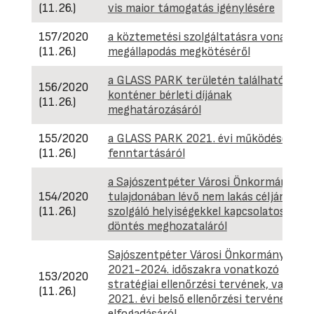
(11.26.)
vis maior támogatás igénylésére
157/2020
a köztemetési szolgáltatásra vonatkoz
(11.26.)
megállapodás megkötéséről
a GLASS PARK területén található büfé
156/2020
konténer bérleti díjának
(11.26.)
meghatározásáról
155/2020
a GLASS PARK 2021. évi működéséről,
(11.26.)
fenntartásáról
a Sajószentpéter Városi Önkormányzat
154/2020
tulajdonában lévő nem lakás céljára
(11.26.)
szolgáló helyiségekkel kapcsolatos
döntés meghozataláról
Sajószentpéter Városi Önkormányzat
2021-2024. időszakra vonatkozó
153/2020
stratégiai ellenőrzési tervének, valamin
(11.26.)
2021. évi belső ellenőrzési tervének
elfogadásáról