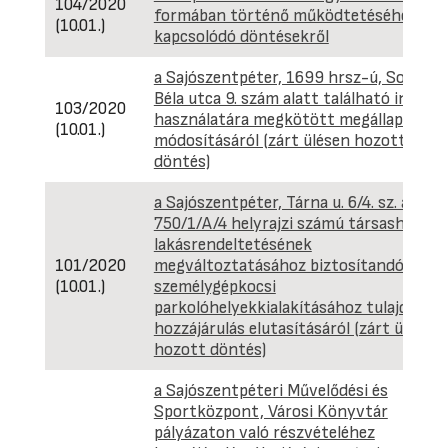
104/2020
formában történő működtetéséhez
(10.01.)
kapcsolódó döntésekről
a Sajószentpéter, 1699 hrsz-ú, Somogy
Béla utca 9. szám alatt található ingatla
103/2020
használatára megkötött megállapodás
(10.01.)
módosításáról (zárt ülésen hozott
döntés)
a Sajószentpéter, Tárna u. 6/4. sz. alatti
750/1/A/4 helyrajzi számú társasházi
lakásrendeltetésének
101/2020
megváltoztatásához biztosítandó
(10.01.)
személygépkocsi
parkolóhelyekkialakításához tulajdonosi
hozzájárulás elutasításáról (zárt ülésen
hozott döntés)
a Sajószentpéteri Művelődési és
Sportközpont, Városi Könyvtár
pályázaton való részvételéhez