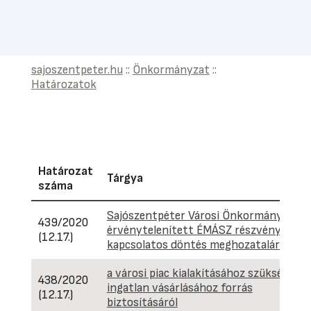
sajoszentpeter.hu
::
Önkormányzat
::
Határozatok
Határozat
Tárgya
száma
Sajószentpéter Városi Önkormányzat
439/2020
érvénytelenített ÉMÁSZ részvényeivel
(12.17.)
kapcsolatos döntés meghozatalára
a városi piac kialakításához szükséges
438/2020
ingatlan vásárlásához forrás
(12.17.)
biztosításáról