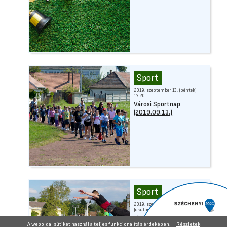
Sport
2019. szeptember 13. (péntek)
17:20
Városi Sportnap
(2019.09.13.)
Sport
2019. szeptember 12.
(csütörtök) 08:59
Air Track Show az MSK
A weboldal sütiket használ a teljes funkcionalitás érdekében.
Részletek
sportpályáján