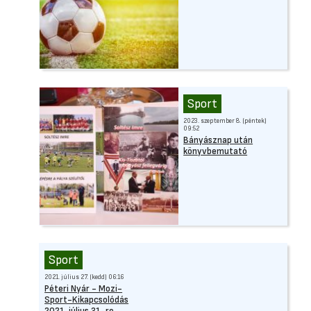
Sport
2023. szeptember 8. (péntek)
09:52
Bányásznap után
könyvbemutató
Sport
2021. július 27. (kedd) 06:16
Péteri Nyár - Mozi-
Sport-Kikapcsolódás