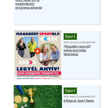
2021. július 31-re
meghirdetett
programja elmarad
Sport
2021. július 8. (csütörtök) 10:16
"Magadért sportolj"
online sportolási
lehetőség!
Sport
2021. május 6. (csütörtök) 11:47
A Magyar Sport Napja