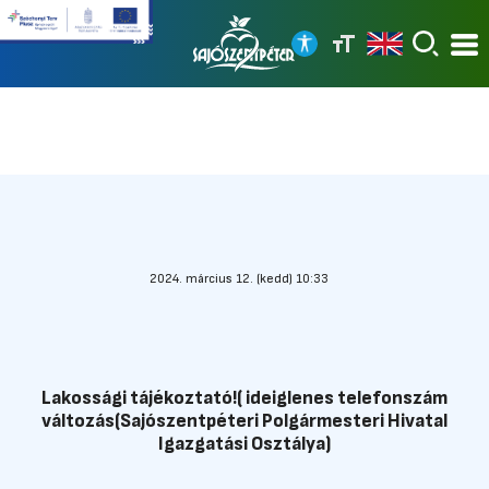
2024. március 12. (kedd) 10:33
Lakossági tájékoztató!( ideiglenes telefonszám
változás(Sajószentpéteri Polgármesteri Hivatal
Igazgatási Osztálya)