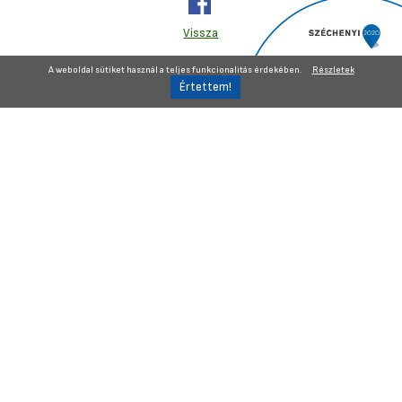
Vissza
A weboldal sütiket használ a teljes funkcionalitás érdekében.
Részletek
Belső visszaélés-bejelentő
Impresszum
GDPR
Oldaltérkép
Önkormányzat
Polgármesteri
Hivatal
e-ügyintézés
Közérdekű