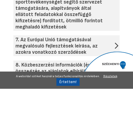
sporttevékenységet segítő szervezet
támogatására, alapítványok által
ellátott feladatokkal összefüggő
kifizetésre) fordított, ötmillió forintot
meghaladó kifizetések
7. Az Európai Unió támogatásával
megvalósuló fejlesztések leírása, az
azokra vonatkozó szerződések
8. Közbeszerzési információk (éves terv,
összegzés az ajánlatok elbírálásáról, a
megkötött szerződésekről)
A weboldal sütiket használ a teljes funkcionalitás érdekében.
Részletek