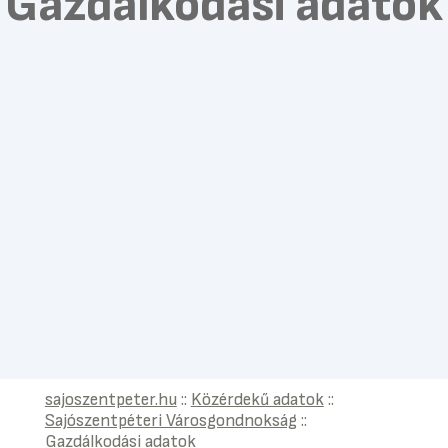
Gazdálkodási adatok
sajoszentpeter.hu
::
Közérdekű adatok
::
Sajószentpéteri Városgondnokság
::
Gazdálkodási adatok