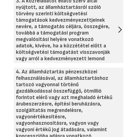
3. A közfeladatot ellátó szerv által
nyújtott, az államháztartásról szóló
törvény szerinti költségvetési
támogatások kedvezményezettjeinek
nevére, a támogatás céljára, összegére,
továbbá a támogatási program
megvalósítási helyére vonatkozó
adatok, kivéve, ha a közzététel előtt a
költségvetési támogatást visszavonják
vagy arról a kedvezményezett lemond
4. Az államháztartás pénzeszközei
felhasználásával, az államháztartáshoz
tartozó vagyonnal történő
gazdálkodással összefüggő, ötmillió
forintot elérő vagy azt meghaladó értékű
árubeszerzésre, építési beruházásra,
szolgáltatás megrendelésre,
vagyonértékesítésre,
vagyonhasznosításra, vagyon vagy
vagyoni értékű jog átadására, valamint
koncesszióba adásra vonatkozó