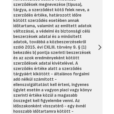
szerződések megnevezése (típusa),
tárgya, a szerződést kötő felek neve, a
szerződés értéke, határozott időre
kötött szerződés esetében annak
időtartama, valamint az említett adatok
változásai, a védelmi és biztonsági célú
beszerzések adatai és a minősített
adatok, továbbá a közbeszerzésekről
szóló 2015. évi CXLIII. törvény 9. § (1)
bekezdés b) pontja szerinti beszerzések
és az azok eredményeként kötött
szerződések adatai kivételével. A
szerződés értéke alatt a szerződés
tárgyáért kikötött - általános forgalmi
adó nélkül számított -
ellenszolgáltatást kell érteni, ingyenes
ügylet esetén a vagyon piaci vagy könyv
szerinti értéke közül a magasabb
összeget kell figyelembe venni. Az
időszakonként visszatérő - egy évnél
hosszabb időtartamra kötött -