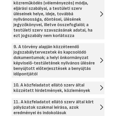
közreműködés (véleményezés) módja,
eljárási szabályai, a testületi szerv
üléseinek helye, ideje, továbbá
nyilvánossága, döntései, ülésének
jegyzőkönyvei, illetve összefoglalói; a
testületi szerv szavazásának adatai, ha
ezt jogszabály nem korlátozza
9. A törvény alapján közzéteendő
jogszabálytervezetek és kapcsolódó
dokumentumok; a helyi önkormányzat
képviselő-testületének nyilvános ülésére
benyújtott előterjesztések a benyújtás
időpontjától
10. A közfeladatot ellátó szerv által
közzétett hirdetmények, közlemények
11. A közfeladatot ellátó szerv által kiírt
pályázatok szakmai leírása, azok
eredményei és indokolásuk