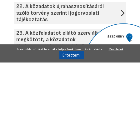
22. A közadatok újrahasznosításáról
szóló törvény szerinti jogorvoslati
tájékoztatás
23. A közfeladatot ellátó szerv által
megkötött, a közadatok
újrahasznosításáról szóló törvény
A weboldal sütiket használ a teljes funkcionalitás érdekében.
Részletek
szerint kötött kizárólagos jogot
biztosító megállapodások szerződő
feleinek megjelölése, a kizárólagosság
időtartamának, tárgyának, valamint a
megállapodás egyéb lényeges elemeinek
megjelölése
24. A közfeladatot ellátó szerv által
kötött, a közadatok újrahasznosításáról
szóló törvény szerint a kulturális
közadatok digitalizálására kizárólagos
jogot biztosító megállapodások szövege
25. A közadatok újrahasznosításáról