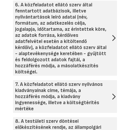
6. A közfeladatot ellátó szerv által
fenntartott adatbázisok, illetve
nyilvántartások leíró adatai (név,
formátum, az adatkezelés célja,
jogalapja, időtartama, az érintettek köre,
az adatok forrása, kérdőíves
adatfelvétel esetén a kitöltendő
kérdőív), a közfeladatot ellátó szerv által
- alaptevékenysége keretében - gyűjtött
és feldolgozott adatok fajtái, a
hozzáférés módja, a másolatkészítés
költségei.
7. A közfeladatot ellátó szerv nyilvános
kiadványainak címe, témája, a
hozzáférés módja, a kiadvány
ingyenessége, illetve a költségtérítés
mértéke
8. A testületi szerv döntései
előkészítésének rendje, az állampolgári