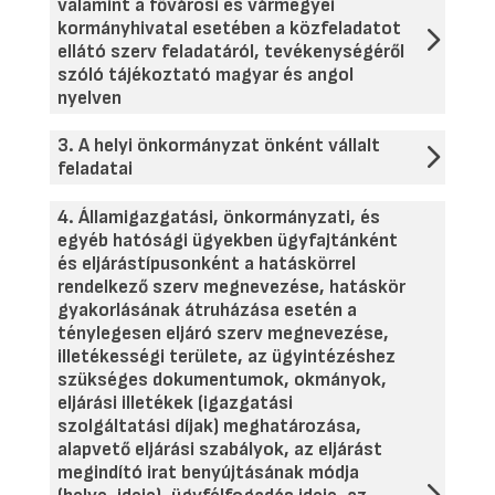
valamint a fővárosi és vármegyei
kormányhivatal esetében a közfeladatot
ellátó szerv feladatáról, tevékenységéről
szóló tájékoztató magyar és angol
nyelven
3. A helyi önkormányzat önként vállalt
feladatai
4. Államigazgatási, önkormányzati, és
egyéb hatósági ügyekben ügyfajtánként
és eljárástípusonként a hatáskörrel
rendelkező szerv megnevezése, hatáskör
gyakorlásának átruházása esetén a
ténylegesen eljáró szerv megnevezése,
illetékességi területe, az ügyintézéshez
szükséges dokumentumok, okmányok,
eljárási illetékek (igazgatási
szolgáltatási díjak) meghatározása,
alapvető eljárási szabályok, az eljárást
megindító irat benyújtásának módja