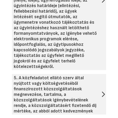
(helye, ideje), ügyfélfogadás ideje, az
ügyintézés határideje (elintézési,
fellebbezési határidő), az ügyek
intézését segítő útmutatók, az
ügymenetre vonatkozó tájékoztatás és
az ügyintézéshez használt letölthető
formanyomtatványok, az igénybe vehető
elektronikus programok elérése,
időpontfoglalás, az ügytípusokhoz
kapcsolódó jogszabályok jegyzéke,
tájékoztatás az ügyfelet megillető
jogokról és az ügyfelet terhelő
kötelezettségekről.
5. A közfeladatot ellátó szerv által
nyújtott vagy költségvetéséből
finanszírozott közszolgáltatások
megnevezése, tartalma, a
közszolgáltatások igénybevételének
rendje, a közszolgáltatásért fizetendő díj
mértéke, az abból adott kedvezmények