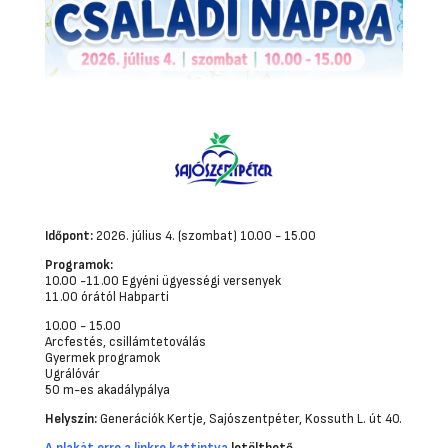
Időpont:
2026. július 4. (szombat) 10.00 - 15.00
Programok:
10.00 -11.00 Egyéni ügyességi versenyek
11.00 órától Habparti
10.00 - 15.00
Arcfestés, csillámtetoválás
Gyermek programok
Ugrálóvár
50 m-es akadálypálya
Helyszín:
Generációk Kertje, Sajószentpéter, Kossuth L. út 40.
A plakát erre a linkre kattintva
letölthető.