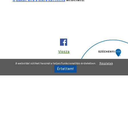
Vissza
A weboldal sütiket használ a teljes funkcionalitás érdekében.
Részletek
Belső visszaélés-bejelentő
Impresszum
GDPR