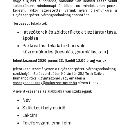
vagy augusztus hónapra, valamint van kedved részt venni
településünk mindennapi életében és mindeközben pénzt
keresni, akkor szeretettel várunk nyári diákmunkára a
Sajószentpéteri Városgondnokság csapatába.
Tervezett feladatok:
Játszóterek és zöldterületek tisztántartása,
ápolása
Parkosítási feladatokban való
közreműködés (locsolás, gyomlálás, stb.)
Jelentkezésed 2026. június 23. (kedd) 12.00 óráig várjuk.
Jelentkezni személyesen a Sajószentpéteri Városgondnokság
székhelyén (Sajószentpéter, Kálvin tér 35.) Tóth Szilvia
humánpolitikai ügyintézőnél vagy emailen a
varosgondnoksag@sajoszentpeter.hu
címen tudsz.
A jelentkezéshez az alábbiakra van szükségünk:
Név
Születési hely és idő
Lakcím
Telefonszám, email cím