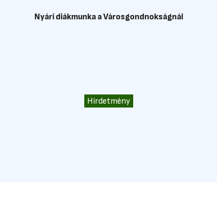
Nyári diákmunka a Városgondnokságnál
Hirdetmény