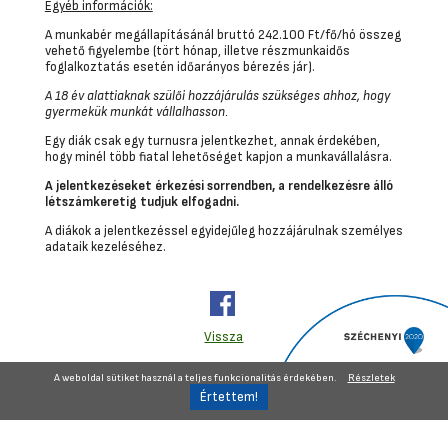
Egyéb információk:
A munkabér megállapításánál bruttó 242.100 Ft/fő/hó összeg
vehető figyelembe (tört hónap, illetve részmunkaidős
foglalkoztatás esetén időarányos bérezés jár).
A 18 év alattiaknak szülői hozzájárulás szükséges ahhoz, hogy
gyermekük munkát vállalhasson.
Egy diák csak egy turnusra jelentkezhet, annak érdekében,
hogy minél több fiatal lehetőséget kapjon a munkavállalásra.
A jelentkezéseket érkezési sorrendben, a rendelkezésre álló
létszámkeretig tudjuk elfogadni.
A diákok a jelentkezéssel egyidejűleg hozzájárulnak személyes
adataik kezeléséhez.
Vissza
A weboldal sütiket használ a teljes funkcionalitás érdekében.
Részletek