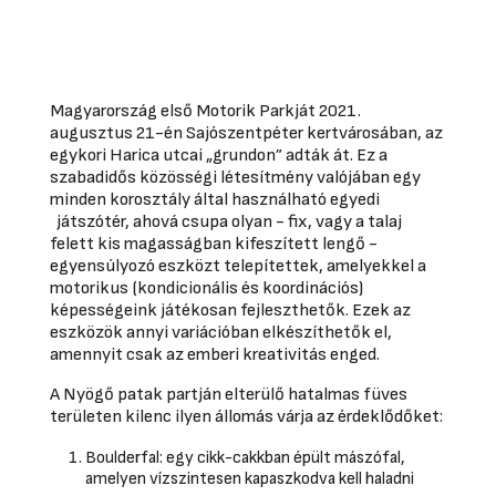
Magyarország első Motorik Parkját 2021.
augusztus 21-én Sajószentpéter kertvárosában, az
egykori Harica utcai „grundon” adták át. Ez a
szabadidős közösségi létesítmény valójában egy
minden korosztály által használható egyedi
játszótér, ahová csupa olyan - fix, vagy a talaj
felett kis magasságban kifeszített lengő -
egyensúlyozó eszközt telepítettek, amelyekkel a
motorikus (kondicionális és koordinációs)
képességeink játékosan fejleszthetők. Ezek az
eszközök annyi variációban elkészíthetők el,
amennyit csak az emberi kreativitás enged.
A Nyögő patak partján elterülő hatalmas füves
területen kilenc ilyen állomás várja az érdeklődőket:
Boulderfal: egy cikk-cakkban épült mászófal,
amelyen vízszintesen kapaszkodva kell haladni