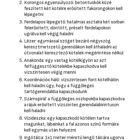
Korongos egyensúlyozó: betontuskók közé
feszített két kötélre erősített fakorongokon kell
lépegetni
Ferdelapos lépegető: hatalmas asztalra két sorban
felerősített, döntött, préselt ferdelapokon
ugrálva kell végig haladni
Lézer: egymással szöget bezáró négyszög
keresztmetszetű gerendákon kell áthaladni az
útvonalat keresztező kötelek megérintése nélkül
Anakonda: egy vastag kötélkígyón az azt
felfüggesztő kötelekbe kapaszkodva kell
vízszintesen végig menni
Koordinációs háló: vízszintesen font kötélhálón
kell haladni úgy, hogy a függőleges
tartógerendákba kapaszkodunk
Számspirál: a függőleges oszlopokba kapaszkodva
a rájuk erősített vízszintes gerendalabirintuson
kell haladni
Vízideszka: egy kapaszkodó kötélen tartva
magunkat, lábainkat a fal azonos színű formáira
kell egymás után helyezni
Ingótálca: 1x1 méter méretű lengő tálcára ugorva