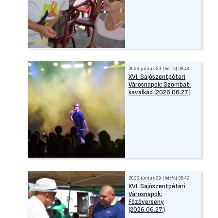
2026. június 29. (hétfő) 08:43
XVI. Sajószentpéteri
Városnapok: Szombati
kavalkád (2026.06.27.)
2026. június 29. (hétfő) 08:42
XVI. Sajószentpéteri
Városnapok:
Főzőverseny
(2026.06.27.)