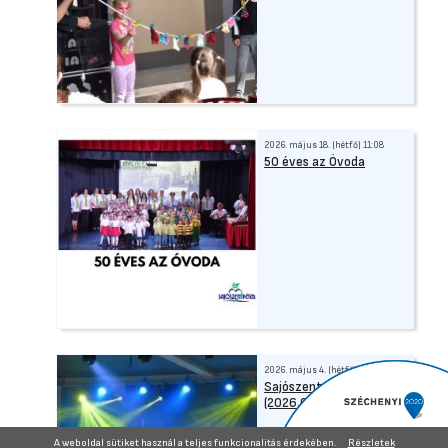
2026. május 18. (hétfő) 11:08
50 éves az Óvoda
2026. május 4. (hétfő) 08:07
Sajószentpéteri Majális
(2026.04.30.)
A weboldal sütiket használ a teljes funkcionalitás érdekében.
Részletek