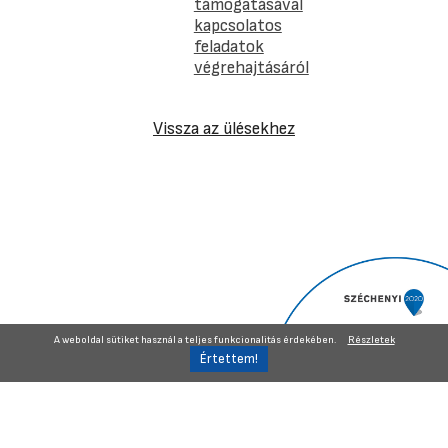
támogatásával
kapcsolatos
feladatok
végrehajtásáról
Vissza az ülésekhez
A weboldal sütiket használ a teljes funkcionalitás érdekében.
Részletek