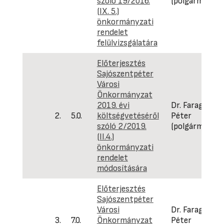
szóló 19/2016.
(polgármester
(IX. 5.)
önkormányzati
rendelet
felülvizsgálatára
Előterjesztés
Sajószentpéter
Városi
Önkormányzat
2019. évi
Dr. Faragó
2.
5.0.
költségvetéséről
Péter
szóló 2/2019.
(polgármester
(II.4.)
önkormányzati
rendelet
módosítására
Előterjesztés
Sajószentpéter
Városi
Dr. Faragó
3.
7.0.
Önkormányzat
Péter