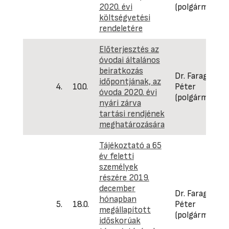
2020. évi
(polgármester
költségvetési
rendeletére
Előterjesztés az
óvodai általános
beiratkozás
Dr. Faragó
időpontjának, az
4.
10.0.
Péter
óvoda 2020. évi
(polgármester
nyári zárva
tartási rendjének
meghatározására
Tájékoztató a 65
év feletti
személyek
részére 2019.
december
Dr. Faragó
hónapban
5.
18.0.
Péter
megállapított
(polgármester
időskorúak