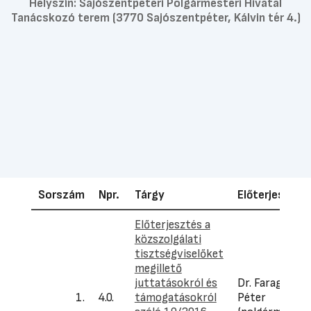
Helyszín:
Sajószentpéteri Polgármesteri Hivatal
Tanácskozó terem (3770 Sajószentpéter, Kálvin tér 4.)
Sorszám
Npr.
Tárgy
Előterjesztő
Előterjesztés a
közszolgálati
tisztségviselőket
megillető
juttatásokról és
Dr. Faragó
1.
4.0.
támogatásokról
Péter