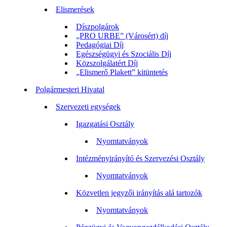
Elismerések
Díszpolgárok
„PRO URBE” (Városért) díj
Pedagógiai Díj
Egészségügyi és Szociális Díj
Közszolgálatért Díj
„Elismerő Plakett” kitüntetés
Polgármesteri Hivatal
Szervezeti egységek
Igazgatási Osztály
Nyomtatványok
Intézményirányító és Szervezési Osztály
Nyomtatványok
Közvetlen jegyzői irányítás alá tartozók
Nyomtatványok