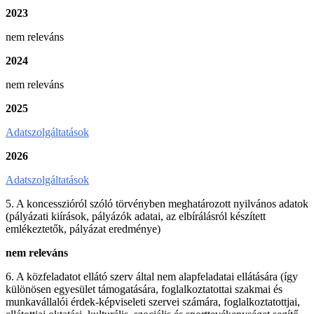
2023
nem releváns
2024
nem releváns
2025
Adatszolgáltatások
2026
Adatszolgáltatások
5. A koncesszióról szóló törvényben meghatározott nyilvános adatok
(pályázati kiírások, pályázók adatai, az elbírálásról készített
emlékeztetők, pályázat eredménye)
nem releváns
6. A közfeladatot ellátó szerv által nem alapfeladatai ellátására (így
különösen egyesület támogatására, foglalkoztatottai szakmai és
munkavállalói érdek-képviseleti szervei számára, foglalkoztatottjai,