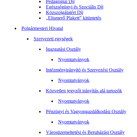
Pedagógiai Díj
Egészségügyi és Szociális Díj
Közszolgálatért Díj
„Elismerő Plakett” kitüntetés
Polgármesteri Hivatal
Szervezeti egységek
Igazgatási Osztály
Nyomtatványok
Intézményirányító és Szervezési Osztály
Nyomtatványok
Közvetlen jegyzői irányítás alá tartozók
Nyomtatványok
Pénzügyi és Vagyongazdálkodási Osztály
Nyomtatványok
Városüzemeltetési és Beruházási Osztály