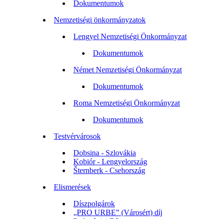
Dokumentumok
Nemzetiségi önkormányzatok
Lengyel Nemzetiségi Önkormányzat
Dokumentumok
Német Nemzetiségi Önkormányzat
Dokumentumok
Roma Nemzetiségi Önkormányzat
Dokumentumok
Testvérvárosok
Dobsina - Szlovákia
Kobiór - Lengyelország
Šternberk - Csehország
Elismerések
Díszpolgárok
„PRO URBE” (Városért) díj