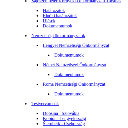
Sajószentpéter Környéki Önkormányzati Társulás
Határozatok
Elnöki határozatok
Ülések
Dokumentumok
Nemzetiségi önkormányzatok
Lengyel Nemzetiségi Önkormányzat
Dokumentumok
Német Nemzetiségi Önkormányzat
Dokumentumok
Roma Nemzetiségi Önkormányzat
Dokumentumok
Testvérvárosok
Dobsina - Szlovákia
Kobiór - Lengyelország
Šternberk - Csehország