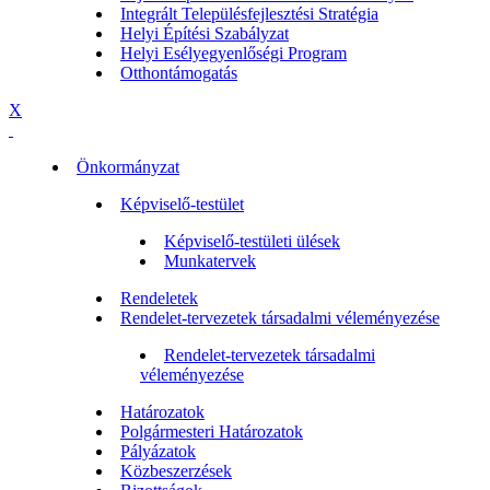
Integrált Településfejlesztési Stratégia
Helyi Építési Szabályzat
Helyi Esélyegyenlőségi Program
Otthontámogatás
X
Önkormányzat
Képviselő-testület
Képviselő-testületi ülések
Munkatervek
Rendeletek
Rendelet-tervezetek társadalmi véleményezése
Rendelet-tervezetek társadalmi
véleményezése
Határozatok
Polgármesteri Határozatok
Pályázatok
Közbeszerzések