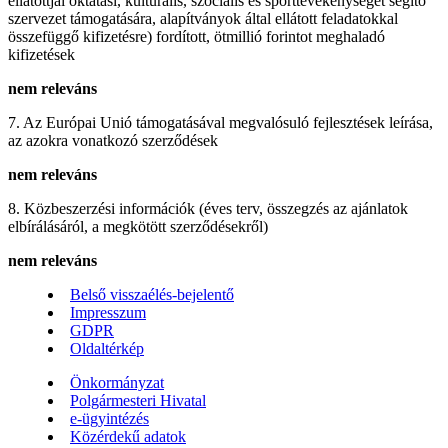
ellátottjai oktatási, kulturális, szociális és sporttevékenységet segítő
szervezet támogatására, alapítványok által ellátott feladatokkal
összefüggő kifizetésre) fordított, ötmillió forintot meghaladó
kifizetések
nem releváns
7. Az Európai Unió támogatásával megvalósuló fejlesztések leírása,
az azokra vonatkozó szerződések
nem releváns
8. Közbeszerzési információk (éves terv, összegzés az ajánlatok
elbírálásáról, a megkötött szerződésekről)
nem releváns
Belső visszaélés-bejelentő
Impresszum
GDPR
Oldaltérkép
Önkormányzat
Polgármesteri Hivatal
e-ügyintézés
Közérdekű adatok