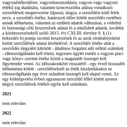
vagyonértékesítésre, vagyonhasznosításra, vagyon vagy vagyoni
értékű jog átadására, valamint koncesszióba adásra vonatkozó
szerződések megnevezése (típusa), tárgya, a szerződést kötő felek
neve, a szerződés értéke, határozott időre kötött szerződés esetében
annak időtartama, valamint az említett adatok változásai, a védelmi
és biztonsági célú beszerzések adatai és a minősített adatok, továbbá
a közbeszerzésekről szóló 2015. évi CXLIII. törvény 9. § (1)
bekezdés b) pontja szerinti beszerzések és az azok eredményeként
kötött szerződések adatai kivételével. A szerződés értéke alatt a
szerződés tárgyáért kikötött - általános forgalmi adó nélkül számított
- ellenszolgáltatást kell érteni, ingyenes ügylet esetén a vagyon piaci
vagy könyv szerinti értéke közül a magasabb összeget kell
figyelembe venni. Az időszakonként visszatérő - egy évnél hosszabb
időtartamra kötött - szerződéseknél az érték kiszámításakor az
ellenszolgáltatás egy évre számított összegét kell alapul venni. Az
egy költségvetési évben ugyanazon szerződő féllel kötött azonos
tárgyú szerződések értékét egybe kell számítani.
2021
nem releváns
2022
nem releváns