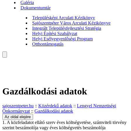
Galéria
Dokumentumtár
Településképi Arculati Kézikönyv
Sajószentpéter Város Arculati Kézikönyve
Integrált Településfejlesztési Stratégia
Helyi Építési Szabályzat
Helyi Esélyegyenlőségi Program
Otthontámogatás
Gazdálkodási adatok
sajoszentpeter.hu
::
Közérdekű adatok
::
Lengyel Nemzetiségi
Önkormányzat
::
Gazdálkodási adatok
Az oldal elejére
1. A közfeladatot ellátó szerv éves költségvetése, számviteli törvény
szerint beszámolója vagy éves költségvetés beszámolója