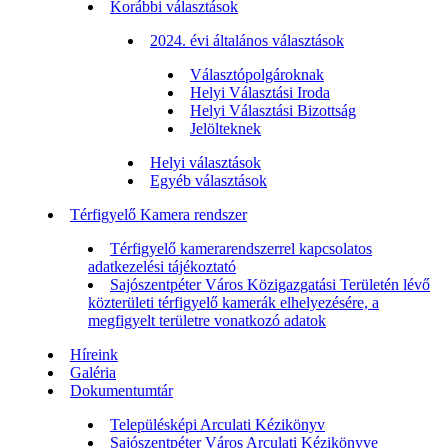
Korábbi választások
2024. évi általános választások
Választópolgároknak
Helyi Választási Iroda
Helyi Választási Bizottság
Jelölteknek
Helyi választások
Egyéb választások
Térfigyelő Kamera rendszer
Térfigyelő kamerarendszerrel kapcsolatos
adatkezelési tájékoztató
Sajószentpéter Város Közigazgatási Területén lévő
közterületi térfigyelő kamerák elhelyezésére, a
megfigyelt területre vonatkozó adatok
Híreink
Galéria
Dokumentumtár
Településképi Arculati Kézikönyv
Sajószentpéter Város Arculati Kézikönyve