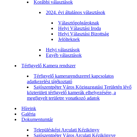
Korábbi választások
2024. évi általános választások
Választópolgároknak
Helyi Választási Iroda
Helyi Választási Bizottság
Jelölteknek
Helyi választások
Egyéb választások
Térfigyelő Kamera rendszer
Térfigyelő kamerarendszerrel kapcsolatos
adatkezelési tájékoztató
Sajószentpéter Város Közigazgatási Területén lévő
közterületi térfigyelő kamerák elhelyezésére, a
megfigyelt területre vonatkozó adatok
Híreink
Galéria
Dokumentumtár
Településképi Arculati Kézikönyv
Sajószentpéter Város Arculati Kézikönyve