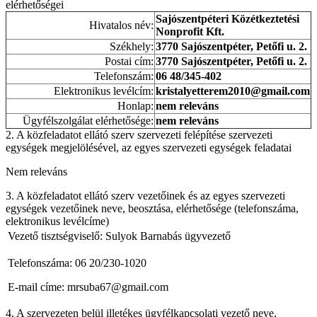
elérhetőségei
Sajószentpéteri Közétkeztetési
Hivatalos név:
Nonprofit Kft.
Székhely:
3770 Sajószentpéter, Petőfi u. 2.
Postai cím:
3770 Sajószentpéter, Petőfi u. 2.
Telefonszám:
06 48/345-402
Elektronikus levélcím:
kristalyetterem2010@gmail.com
Honlap:
nem releváns
Ügyfélszolgálat elérhetősége:
nem releváns
2. A közfeladatot ellátó szerv szervezeti felépítése szervezeti
egységek megjelölésével, az egyes szervezeti egységek feladatai
Nem releváns
3. A közfeladatot ellátó szerv vezetőinek és az egyes szervezeti
egységek vezetőinek neve, beosztása, elérhetősége (telefonszáma,
elektronikus levélcíme)
Vezető tisztségviselő: Sulyok Barnabás ügyvezető
Telefonszáma: 06 20/230-1020
E-mail címe: mrsuba67@gmail.com
4. A szervezeten belül illetékes ügyfélkapcsolati vezető neve,