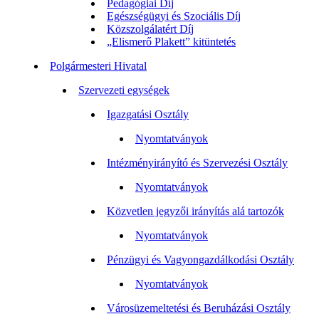
Pedagógiai Díj
Egészségügyi és Szociális Díj
Közszolgálatért Díj
„Elismerő Plakett” kitüntetés
Polgármesteri Hivatal
Szervezeti egységek
Igazgatási Osztály
Nyomtatványok
Intézményirányító és Szervezési Osztály
Nyomtatványok
Közvetlen jegyzői irányítás alá tartozók
Nyomtatványok
Pénzügyi és Vagyongazdálkodási Osztály
Nyomtatványok
Városüzemeltetési és Beruházási Osztály