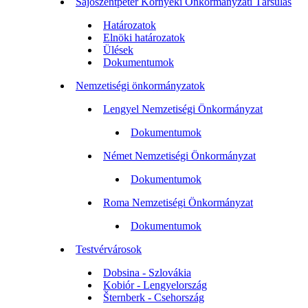
Sajószentpéter Környéki Önkormányzati Társulás
Határozatok
Elnöki határozatok
Ülések
Dokumentumok
Nemzetiségi önkormányzatok
Lengyel Nemzetiségi Önkormányzat
Dokumentumok
Német Nemzetiségi Önkormányzat
Dokumentumok
Roma Nemzetiségi Önkormányzat
Dokumentumok
Testvérvárosok
Dobsina - Szlovákia
Kobiór - Lengyelország
Šternberk - Csehország