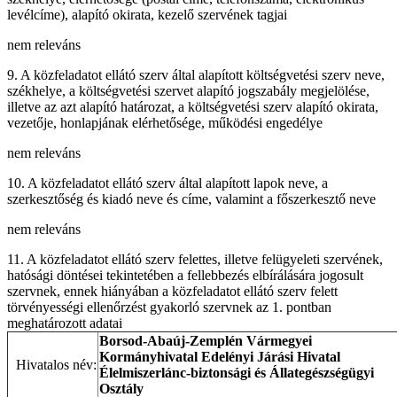
levélcíme), alapító okirata, kezelő szervének tagjai
nem releváns
9. A közfeladatot ellátó szerv által alapított költségvetési szerv neve,
székhelye, a költségvetési szervet alapító jogszabály megjelölése,
illetve az azt alapító határozat, a költségvetési szerv alapító okirata,
vezetője, honlapjának elérhetősége, működési engedélye
nem releváns
10. A közfeladatot ellátó szerv által alapított lapok neve, a
szerkesztőség és kiadó neve és címe, valamint a főszerkesztő neve
nem releváns
11. A közfeladatot ellátó szerv felettes, illetve felügyeleti szervének,
hatósági döntései tekintetében a fellebbezés elbírálására jogosult
szervnek, ennek hiányában a közfeladatot ellátó szerv felett
törvényességi ellenőrzést gyakorló szervnek az 1. pontban
meghatározott adatai
Borsod-Abaúj-Zemplén Vármegyei
Kormányhivatal Edelényi Járási Hivatal
Hivatalos név:
Élelmiszerlánc-biztonsági és Állategészségügyi
Osztály