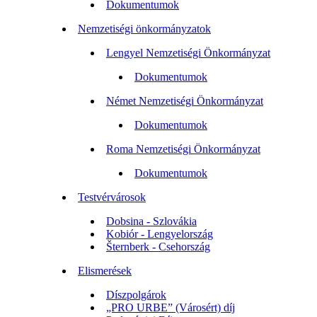
Dokumentumok
Nemzetiségi önkormányzatok
Lengyel Nemzetiségi Önkormányzat
Dokumentumok
Német Nemzetiségi Önkormányzat
Dokumentumok
Roma Nemzetiségi Önkormányzat
Dokumentumok
Testvérvárosok
Dobsina - Szlovákia
Kobiór - Lengyelország
Šternberk - Csehország
Elismerések
Díszpolgárok
„PRO URBE” (Városért) díj