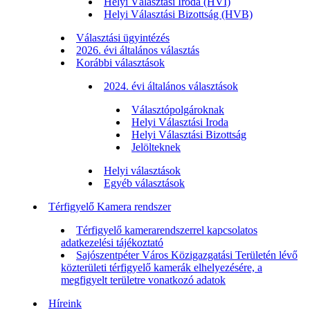
Helyi Választási Iroda (HVI)
Helyi Választási Bizottság (HVB)
Választási ügyintézés
2026. évi általános választás
Korábbi választások
2024. évi általános választások
Választópolgároknak
Helyi Választási Iroda
Helyi Választási Bizottság
Jelölteknek
Helyi választások
Egyéb választások
Térfigyelő Kamera rendszer
Térfigyelő kamerarendszerrel kapcsolatos
adatkezelési tájékoztató
Sajószentpéter Város Közigazgatási Területén lévő
közterületi térfigyelő kamerák elhelyezésére, a
megfigyelt területre vonatkozó adatok
Híreink