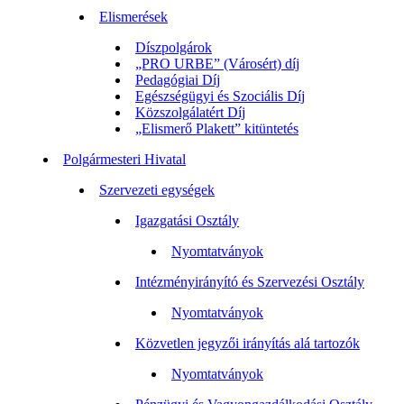
Elismerések
Díszpolgárok
„PRO URBE” (Városért) díj
Pedagógiai Díj
Egészségügyi és Szociális Díj
Közszolgálatért Díj
„Elismerő Plakett” kitüntetés
Polgármesteri Hivatal
Szervezeti egységek
Igazgatási Osztály
Nyomtatványok
Intézményirányító és Szervezési Osztály
Nyomtatványok
Közvetlen jegyzői irányítás alá tartozók
Nyomtatványok