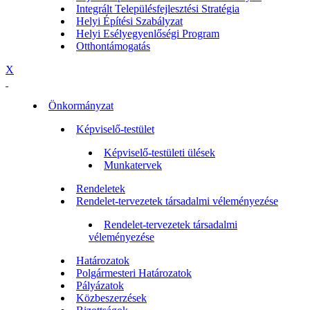
Integrált Településfejlesztési Stratégia
Helyi Építési Szabályzat
Helyi Esélyegyenlőségi Program
Otthontámogatás
X
Önkormányzat
Képviselő-testület
Képviselő-testületi ülések
Munkatervek
Rendeletek
Rendelet-tervezetek társadalmi véleményezése
Rendelet-tervezetek társadalmi
véleményezése
Határozatok
Polgármesteri Határozatok
Pályázatok
Közbeszerzések