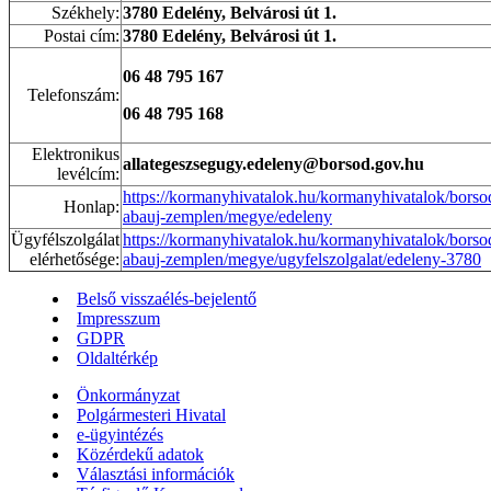
Székhely:
3780 Edelény, Belvárosi út 1.
Postai cím:
3780 Edelény, Belvárosi út 1.
06 48 795 167
Telefonszám:
06 48 795 168
Elektronikus
allategeszsegugy.edeleny@borsod.gov.hu
levélcím:
https://kormanyhivatalok.hu/kormanyhivatalok/borso
Honlap:
abauj-zemplen/megye/edeleny
Ügyfélszolgálat
https://kormanyhivatalok.hu/kormanyhivatalok/borso
elérhetősége:
abauj-zemplen/megye/ugyfelszolgalat/edeleny-3780
Belső visszaélés-bejelentő
Impresszum
GDPR
Oldaltérkép
Önkormányzat
Polgármesteri Hivatal
e-ügyintézés
Közérdekű adatok
Választási információk