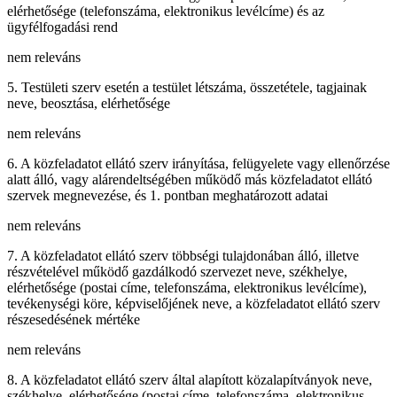
elérhetősége (telefonszáma, elektronikus levélcíme) és az
ügyfélfogadási rend
nem releváns
5. Testületi szerv esetén a testület létszáma, összetétele, tagjainak
neve, beosztása, elérhetősége
nem releváns
6. A közfeladatot ellátó szerv irányítása, felügyelete vagy ellenőrzése
alatt álló, vagy alárendeltségében működő más közfeladatot ellátó
szervek megnevezése, és 1. pontban meghatározott adatai
nem releváns
7. A közfeladatot ellátó szerv többségi tulajdonában álló, illetve
részvételével működő gazdálkodó szervezet neve, székhelye,
elérhetősége (postai címe, telefonszáma, elektronikus levélcíme),
tevékenységi köre, képviselőjének neve, a közfeladatot ellátó szerv
részesedésének mértéke
nem releváns
8. A közfeladatot ellátó szerv által alapított közalapítványok neve,
székhelye, elérhetősége (postai címe, telefonszáma, elektronikus