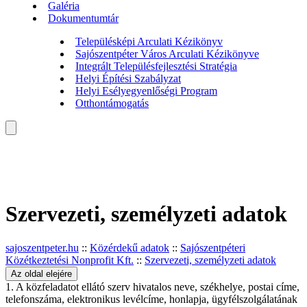
Galéria
Dokumentumtár
Településképi Arculati Kézikönyv
Sajószentpéter Város Arculati Kézikönyve
Integrált Településfejlesztési Stratégia
Helyi Építési Szabályzat
Helyi Esélyegyenlőségi Program
Otthontámogatás
Szervezeti, személyzeti adatok
sajoszentpeter.hu
::
Közérdekű adatok
::
Sajószentpéteri
Közétkeztetési Nonprofit Kft.
::
Szervezeti, személyzeti adatok
Az oldal elejére
1. A közfeladatot ellátó szerv hivatalos neve, székhelye, postai címe,
telefonszáma, elektronikus levélcíme, honlapja, ügyfélszolgálatának