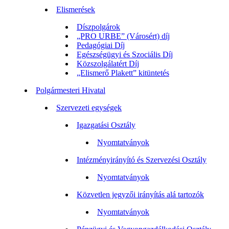
Elismerések
Díszpolgárok
„PRO URBE” (Városért) díj
Pedagógiai Díj
Egészségügyi és Szociális Díj
Közszolgálatért Díj
„Elismerő Plakett” kitüntetés
Polgármesteri Hivatal
Szervezeti egységek
Igazgatási Osztály
Nyomtatványok
Intézményirányító és Szervezési Osztály
Nyomtatványok
Közvetlen jegyzői irányítás alá tartozók
Nyomtatványok