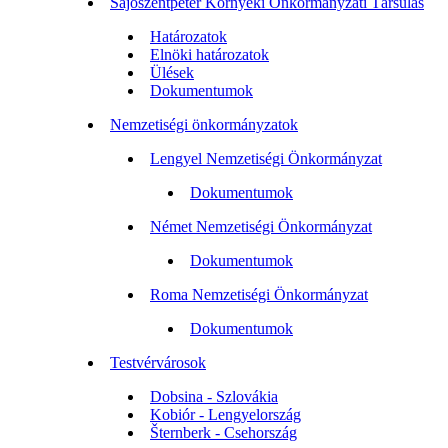
Sajószentpéter Környéki Önkormányzati Társulás
Határozatok
Elnöki határozatok
Ülések
Dokumentumok
Nemzetiségi önkormányzatok
Lengyel Nemzetiségi Önkormányzat
Dokumentumok
Német Nemzetiségi Önkormányzat
Dokumentumok
Roma Nemzetiségi Önkormányzat
Dokumentumok
Testvérvárosok
Dobsina - Szlovákia
Kobiór - Lengyelország
Šternberk - Csehország