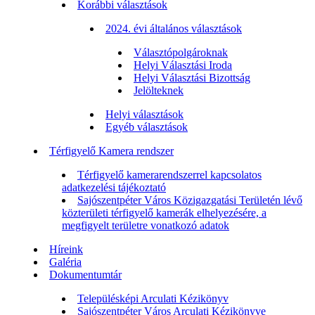
Korábbi választások
2024. évi általános választások
Választópolgároknak
Helyi Választási Iroda
Helyi Választási Bizottság
Jelölteknek
Helyi választások
Egyéb választások
Térfigyelő Kamera rendszer
Térfigyelő kamerarendszerrel kapcsolatos
adatkezelési tájékoztató
Sajószentpéter Város Közigazgatási Területén lévő
közterületi térfigyelő kamerák elhelyezésére, a
megfigyelt területre vonatkozó adatok
Híreink
Galéria
Dokumentumtár
Településképi Arculati Kézikönyv
Sajószentpéter Város Arculati Kézikönyve