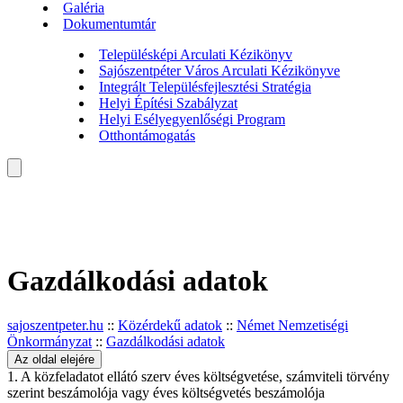
Galéria
Dokumentumtár
Településképi Arculati Kézikönyv
Sajószentpéter Város Arculati Kézikönyve
Integrált Településfejlesztési Stratégia
Helyi Építési Szabályzat
Helyi Esélyegyenlőségi Program
Otthontámogatás
Gazdálkodási adatok
sajoszentpeter.hu
::
Közérdekű adatok
::
Német Nemzetiségi
Önkormányzat
::
Gazdálkodási adatok
Az oldal elejére
1. A közfeladatot ellátó szerv éves költségvetése, számviteli törvény
szerint beszámolója vagy éves költségvetés beszámolója