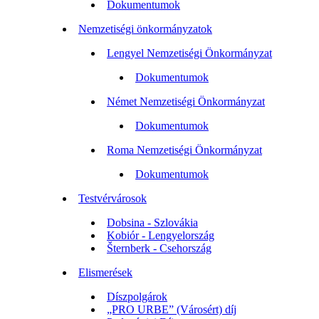
Dokumentumok
Nemzetiségi önkormányzatok
Lengyel Nemzetiségi Önkormányzat
Dokumentumok
Német Nemzetiségi Önkormányzat
Dokumentumok
Roma Nemzetiségi Önkormányzat
Dokumentumok
Testvérvárosok
Dobsina - Szlovákia
Kobiór - Lengyelország
Šternberk - Csehország
Elismerések
Díszpolgárok
„PRO URBE” (Városért) díj