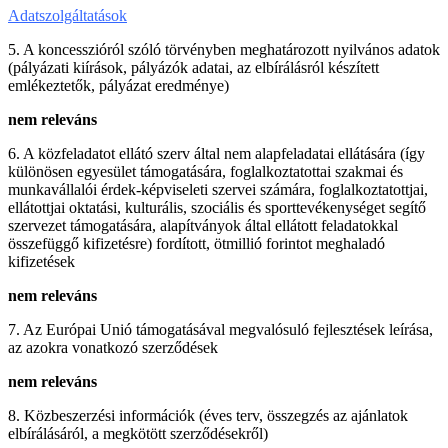
Adatszolgáltatások
5. A koncesszióról szóló törvényben meghatározott nyilvános adatok
(pályázati kiírások, pályázók adatai, az elbírálásról készített
emlékeztetők, pályázat eredménye)
nem releváns
6. A közfeladatot ellátó szerv által nem alapfeladatai ellátására (így
különösen egyesület támogatására, foglalkoztatottai szakmai és
munkavállalói érdek-képviseleti szervei számára, foglalkoztatottjai,
ellátottjai oktatási, kulturális, szociális és sporttevékenységet segítő
szervezet támogatására, alapítványok által ellátott feladatokkal
összefüggő kifizetésre) fordított, ötmillió forintot meghaladó
kifizetések
nem releváns
7. Az Európai Unió támogatásával megvalósuló fejlesztések leírása,
az azokra vonatkozó szerződések
nem releváns
8. Közbeszerzési információk (éves terv, összegzés az ajánlatok
elbírálásáról, a megkötött szerződésekről)