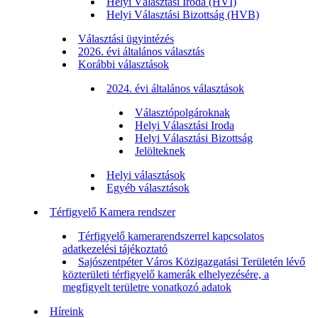
Helyi Választási Iroda (HVI)
Helyi Választási Bizottság (HVB)
Választási ügyintézés
2026. évi általános választás
Korábbi választások
2024. évi általános választások
Választópolgároknak
Helyi Választási Iroda
Helyi Választási Bizottság
Jelölteknek
Helyi választások
Egyéb választások
Térfigyelő Kamera rendszer
Térfigyelő kamerarendszerrel kapcsolatos
adatkezelési tájékoztató
Sajószentpéter Város Közigazgatási Területén lévő
közterületi térfigyelő kamerák elhelyezésére, a
megfigyelt területre vonatkozó adatok
Híreink