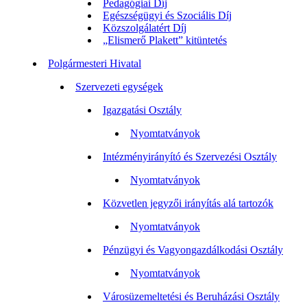
Pedagógiai Díj
Egészségügyi és Szociális Díj
Közszolgálatért Díj
„Elismerő Plakett” kitüntetés
Polgármesteri Hivatal
Szervezeti egységek
Igazgatási Osztály
Nyomtatványok
Intézményirányító és Szervezési Osztály
Nyomtatványok
Közvetlen jegyzői irányítás alá tartozók
Nyomtatványok
Pénzügyi és Vagyongazdálkodási Osztály
Nyomtatványok
Városüzemeltetési és Beruházási Osztály