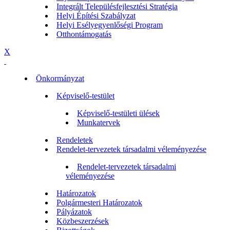
Integrált Településfejlesztési Stratégia
Helyi Építési Szabályzat
Helyi Esélyegyenlőségi Program
Otthontámogatás
X
Önkormányzat
Képviselő-testület
Képviselő-testületi ülések
Munkatervek
Rendeletek
Rendelet-tervezetek társadalmi véleményezése
Rendelet-tervezetek társadalmi
véleményezése
Határozatok
Polgármesteri Határozatok
Pályázatok
Közbeszerzések