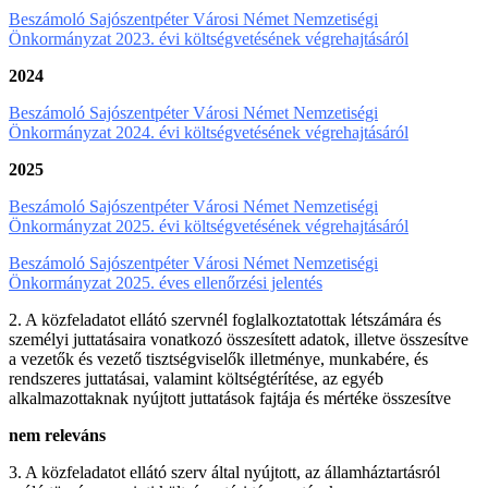
Beszámoló Sajószentpéter Városi Német Nemzetiségi
Önkormányzat 2023. évi költségvetésének végrehajtásáról
2024
Beszámoló Sajószentpéter Városi Német Nemzetiségi
Önkormányzat 2024. évi költségvetésének végrehajtásáról
2025
Beszámoló Sajószentpéter Városi Német Nemzetiségi
Önkormányzat 2025. évi költségvetésének végrehajtásáról
Beszámoló Sajószentpéter Városi Német Nemzetiségi
Önkormányzat 2025. éves ellenőrzési jelentés
2. A közfeladatot ellátó szervnél foglalkoztatottak létszámára és
személyi juttatásaira vonatkozó összesített adatok, illetve összesítve
a vezetők és vezető tisztségviselők illetménye, munkabére, és
rendszeres juttatásai, valamint költségtérítése, az egyéb
alkalmazottaknak nyújtott juttatások fajtája és mértéke összesítve
nem releváns
3. A közfeladatot ellátó szerv által nyújtott, az államháztartásról