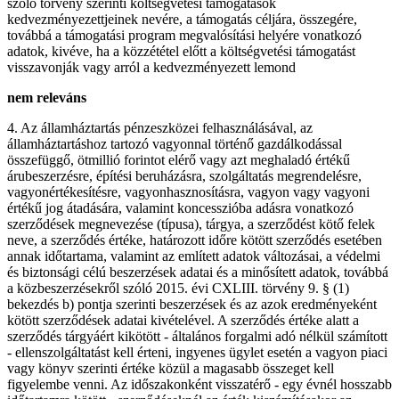
szóló törvény szerinti költségvetési támogatások
kedvezményezettjeinek nevére, a támogatás céljára, összegére,
továbbá a támogatási program megvalósítási helyére vonatkozó
adatok, kivéve, ha a közzététel előtt a költségvetési támogatást
visszavonják vagy arról a kedvezményezett lemond
nem releváns
4. Az államháztartás pénzeszközei felhasználásával, az
államháztartáshoz tartozó vagyonnal történő gazdálkodással
összefüggő, ötmillió forintot elérő vagy azt meghaladó értékű
árubeszerzésre, építési beruházásra, szolgáltatás megrendelésre,
vagyonértékesítésre, vagyonhasznosításra, vagyon vagy vagyoni
értékű jog átadására, valamint koncesszióba adásra vonatkozó
szerződések megnevezése (típusa), tárgya, a szerződést kötő felek
neve, a szerződés értéke, határozott időre kötött szerződés esetében
annak időtartama, valamint az említett adatok változásai, a védelmi
és biztonsági célú beszerzések adatai és a minősített adatok, továbbá
a közbeszerzésekről szóló 2015. évi CXLIII. törvény 9. § (1)
bekezdés b) pontja szerinti beszerzések és az azok eredményeként
kötött szerződések adatai kivételével. A szerződés értéke alatt a
szerződés tárgyáért kikötött - általános forgalmi adó nélkül számított
- ellenszolgáltatást kell érteni, ingyenes ügylet esetén a vagyon piaci
vagy könyv szerinti értéke közül a magasabb összeget kell
figyelembe venni. Az időszakonként visszatérő - egy évnél hosszabb