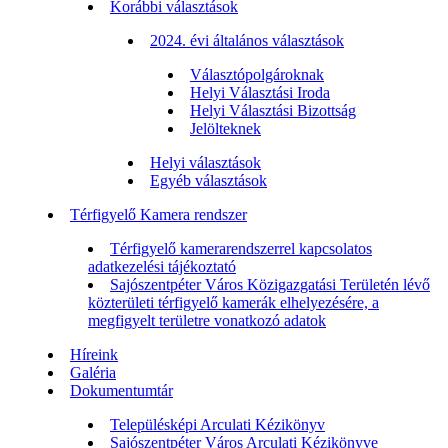
Korábbi választások
2024. évi általános választások
Választópolgároknak
Helyi Választási Iroda
Helyi Választási Bizottság
Jelölteknek
Helyi választások
Egyéb választások
Térfigyelő Kamera rendszer
Térfigyelő kamerarendszerrel kapcsolatos
adatkezelési tájékoztató
Sajószentpéter Város Közigazgatási Területén lévő
közterületi térfigyelő kamerák elhelyezésére, a
megfigyelt területre vonatkozó adatok
Híreink
Galéria
Dokumentumtár
Településképi Arculati Kézikönyv
Sajószentpéter Város Arculati Kézikönyve