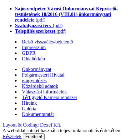
Sajószentpéter Városi Önkormányzat Képviselő-
testületének 18/2016 (VIII.01) önkormányzati
rendelete
(pdf)
Szabályozási terv
(pdf)
Település szerkezet
(pdf)
Belső visszaélés-bejelentő
Impresszum
GDPR
Oldaltérkép
Önkormányzat
Polgármesteri Hivatal
e-ügyintézés
Közérdekű adatok
Választási információk
Térfigyelő Kamera rendszer
Híreink
Galéria
Dokumentumtár
Layout & Coding: Dexef Kft.
A weboldal sütiket használ a teljes funkcionalitás érdekében.
Részletek