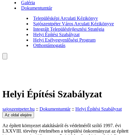
Galéria
Dokumentumtár
Településképi Arculati Kézikönyv
Sajószentpéter Város Arculati Kézikönyve
Integrált Településfejlesztési Stratégia
Helyi Építési Szabályzat
Helyi Esélyegyenlőségi Program
Otthontámogatás
Helyi Építési Szabályzat
sajoszentpeter.hu
::
Dokumentumtár
::
Helyi Építési Szabályzat
Az oldal elejére
Az épített környezet alakításáról és védelméről szóló 1997. évi
LXXVIII. törvény értelmében a települési önkormányzat az épített