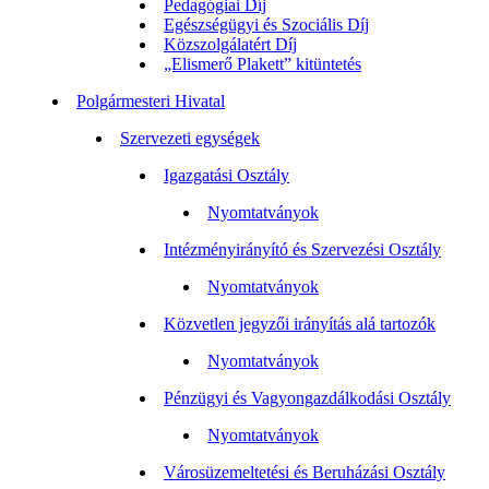
Pedagógiai Díj
Egészségügyi és Szociális Díj
Közszolgálatért Díj
„Elismerő Plakett” kitüntetés
Polgármesteri Hivatal
Szervezeti egységek
Igazgatási Osztály
Nyomtatványok
Intézményirányító és Szervezési Osztály
Nyomtatványok
Közvetlen jegyzői irányítás alá tartozók
Nyomtatványok
Pénzügyi és Vagyongazdálkodási Osztály
Nyomtatványok
Városüzemeltetési és Beruházási Osztály