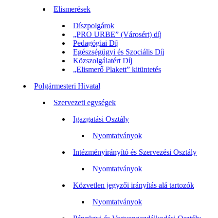
Elismerések
Díszpolgárok
„PRO URBE” (Városért) díj
Pedagógiai Díj
Egészségügyi és Szociális Díj
Közszolgálatért Díj
„Elismerő Plakett” kitüntetés
Polgármesteri Hivatal
Szervezeti egységek
Igazgatási Osztály
Nyomtatványok
Intézményirányító és Szervezési Osztály
Nyomtatványok
Közvetlen jegyzői irányítás alá tartozók
Nyomtatványok