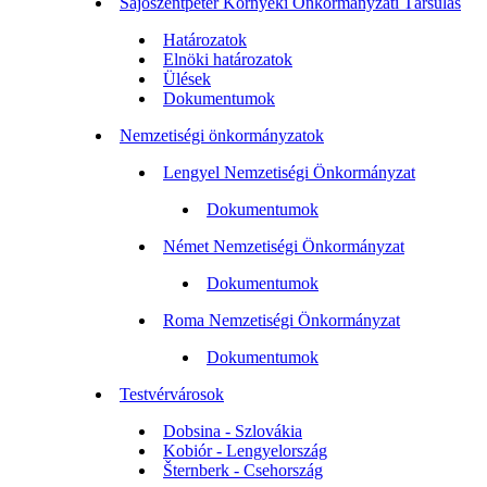
Sajószentpéter Környéki Önkormányzati Társulás
Határozatok
Elnöki határozatok
Ülések
Dokumentumok
Nemzetiségi önkormányzatok
Lengyel Nemzetiségi Önkormányzat
Dokumentumok
Német Nemzetiségi Önkormányzat
Dokumentumok
Roma Nemzetiségi Önkormányzat
Dokumentumok
Testvérvárosok
Dobsina - Szlovákia
Kobiór - Lengyelország
Šternberk - Csehország