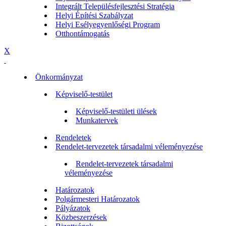
Integrált Településfejlesztési Stratégia
Helyi Építési Szabályzat
Helyi Esélyegyenlőségi Program
Otthontámogatás
X
Önkormányzat
Képviselő-testület
Képviselő-testületi ülések
Munkatervek
Rendeletek
Rendelet-tervezetek társadalmi véleményezése
Rendelet-tervezetek társadalmi
véleményezése
Határozatok
Polgármesteri Határozatok
Pályázatok
Közbeszerzések