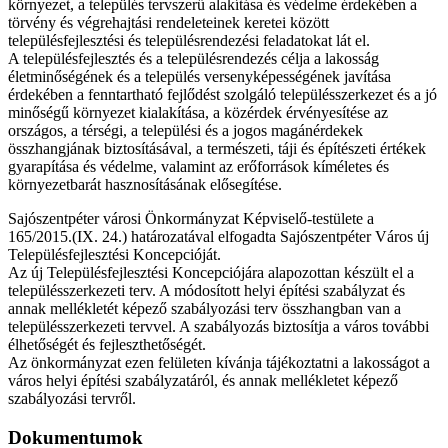
környezet, a település tervszerű alakítása és védelme érdekében a
törvény és végrehajtási rendeleteinek keretei között
településfejlesztési és településrendezési feladatokat lát el.
A településfejlesztés és a településrendezés célja a lakosság
életminőségének és a település versenyképességének javítása
érdekében a fenntartható fejlődést szolgáló településszerkezet és a jó
minőségű környezet kialakítása, a közérdek érvényesítése az
országos, a térségi, a települési és a jogos magánérdekek
összhangjának biztosításával, a természeti, táji és építészeti értékek
gyarapítása és védelme, valamint az erőforrások kíméletes és
környezetbarát hasznosításának elősegítése.
Sajószentpéter városi Önkormányzat Képviselő-testülete a
165/2015.(IX. 24.) határozatával elfogadta Sajószentpéter Város új
Településfejlesztési Koncepcióját.
Az új Településfejlesztési Koncepciójára alapozottan készült el a
településszerkezeti terv. A módosított helyi építési szabályzat és
annak mellékletét képező szabályozási terv összhangban van a
településszerkezeti tervvel. A szabályozás biztosítja a város további
élhetőségét és fejleszthetőségét.
Az önkormányzat ezen felületen kívánja tájékoztatni a lakosságot a
város helyi építési szabályzatáról, és annak mellékletet képező
szabályozási tervről.
Dokumentumok