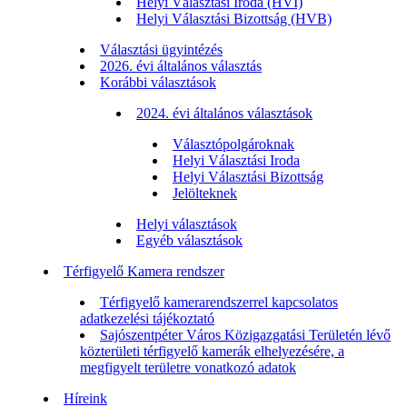
Helyi Választási Iroda (HVI)
Helyi Választási Bizottság (HVB)
Választási ügyintézés
2026. évi általános választás
Korábbi választások
2024. évi általános választások
Választópolgároknak
Helyi Választási Iroda
Helyi Választási Bizottság
Jelölteknek
Helyi választások
Egyéb választások
Térfigyelő Kamera rendszer
Térfigyelő kamerarendszerrel kapcsolatos
adatkezelési tájékoztató
Sajószentpéter Város Közigazgatási Területén lévő
közterületi térfigyelő kamerák elhelyezésére, a
megfigyelt területre vonatkozó adatok
Híreink