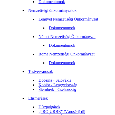
Dokumentumok
Nemzetiségi önkormányzatok
Lengyel Nemzetiségi Önkormányzat
Dokumentumok
Német Nemzetiségi Önkormányzat
Dokumentumok
Roma Nemzetiségi Önkormányzat
Dokumentumok
Testvérvárosok
Dobsina - Szlovákia
Kobiór - Lengyelország
Šternberk - Csehország
Elismerések
Díszpolgárok
„PRO URBE” (Városért) díj