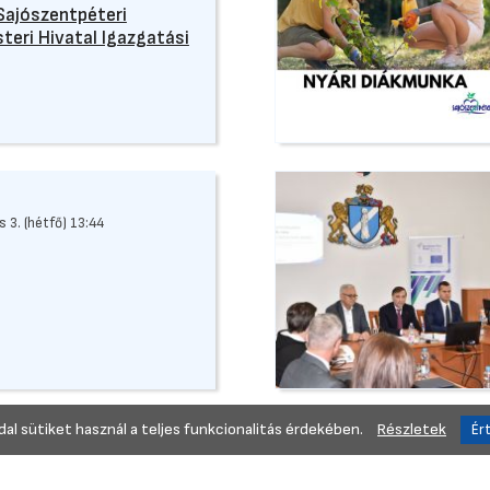
Sajószentpéteri
teri Hivatal Igazgatási
 3. (hétfő) 13:44
al sütiket használ a teljes funkcionalitás érdekében.
Részletek
y
 21. (szerda) 13:31