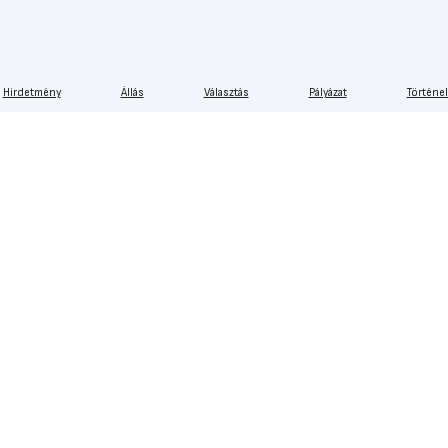
Hirdetmény
Állás
Választás
Pályázat
Történe