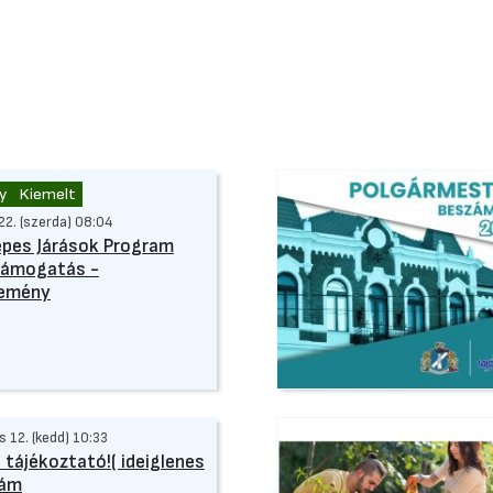
y
Kiemelt
 22. (szerda) 08:04
pes Járások Program
támogatás -
lemény
 12. (kedd) 10:33
 tájékoztató!( ideiglenes
zám