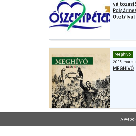
változás(
Polgármes
Osztálya)
Meghívó
2025. március
MEGHÍVÓ
A webold
Hirdetmén
2024. február