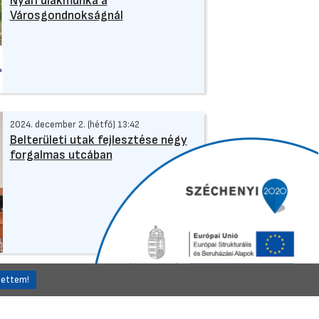
Nyári diákmunka a
Városgondnokságnál
2024. december 2. (hétfő) 13:42
Belterületi utak fejlesztése négy
forgalmas utcában
Önkormányzat
2023. december 20. (szerda) 15:41