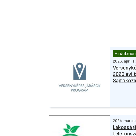
Hirdetmén
2026. április
Versenyké
2026 évi 
Sajtóköz
2024. március
Lakossági
telefons