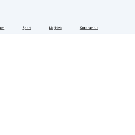
lem
Sport
Meghívó
Koronavírus